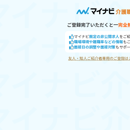
ご登録完了いただくと
完全
マイナビ
限定の非公開求人
をご
職場環境や離職率などの情報
も
面接日の調整や面接対策
もサポ
友人・知人ご紹介者専用のご登録は