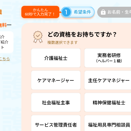
かんたん
60秒で入力完了！
無料
どの資格をお持ちですか？
紹介
ご紹介
複数選択できます
ート
実務者研修
介護福祉士
こちら
（ヘルパー１級）
ケアマネージャー
主任ケアマネジャー
社会福祉主事
精神保健福祉士
サービス管理責任者
福祉用具専門相談員