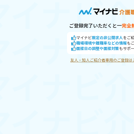
ご登録完了いただくと
完全
マイナビ
限定の非公開求人
をご
職場環境や離職率などの情報
も
面接日の調整や面接対策
もサポ
友人・知人ご紹介者専用のご登録は