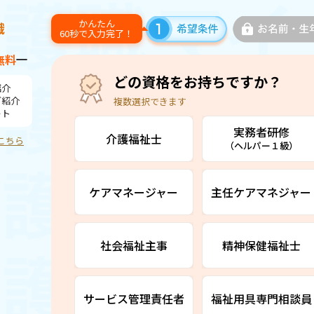
かんたん
60秒で入力完了！
無料
どの資格をお持ちですか？
紹介
ご紹介
複数選択できます
ート
実務者研修
介護福祉士
こちら
（ヘルパー１級）
ケアマネージャー
主任ケアマネジャー
社会福祉主事
精神保健福祉士
サービス管理責任者
福祉用具専門相談員