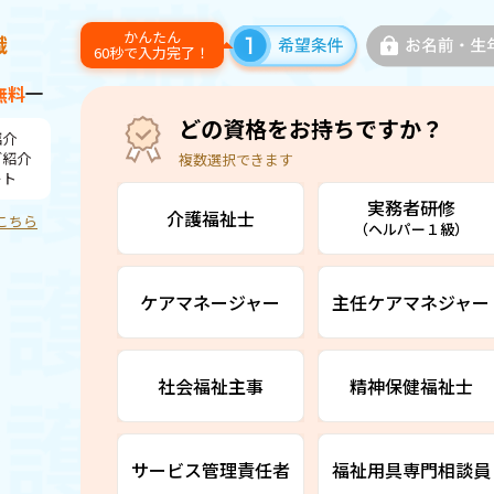
かんたん
60秒で入力完了！
無料
どの資格をお持ちですか？
紹介
ご紹介
複数選択できます
ート
実務者研修
介護福祉士
こちら
（ヘルパー１級）
ケアマネージャー
主任ケアマネジャー
社会福祉主事
精神保健福祉士
サービス管理責任者
福祉用具専門相談員