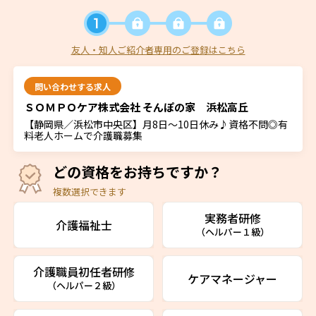
友人・知人ご紹介者専用のご登録はこちら
問い合わせする求人
ＳＯＭＰＯケア株式会社 そんぽの家 浜松高丘
【静岡県／浜松市中央区】月8日～10日休み♪資格不問◎有
料老人ホームで介護職募集
どの資格をお持ちですか？
複数選択できます
実務者研修
介護福祉士
（ヘルパー１級）
介護職員初任者研修
ケアマネージャー
（ヘルパー２級）