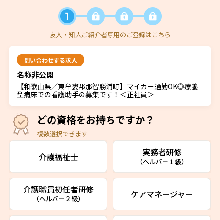
友人・知人ご紹介者専用のご登録はこちら
問い合わせする求人
名称非公開
【和歌山県／東牟婁郡那智勝浦町】マイカー通勤OK◎療養
型病床での看護助手の募集です！＜正社員＞
どの資格をお持ちですか？
複数選択できます
実務者研修
介護福祉士
（ヘルパー１級）
介護職員初任者研修
ケアマネージャー
（ヘルパー２級）