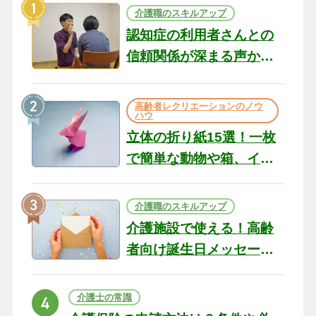
介護職のスキルアップ
認知症の利用者さんとの
信頼関係が深まる声かけ
のコツ10選｜認知症ケア
の現場から（22）
高齢者レクリエーションのノウ
ハウ
立体の折り紙15選！一枚
で簡単な動物や箱、イン
テリアになる作品まで
介護職のスキルアップ
介護施設で使える！高齢
者向け誕生日メッセージ
の例文と書き方のポイン
ト
介護士の常識