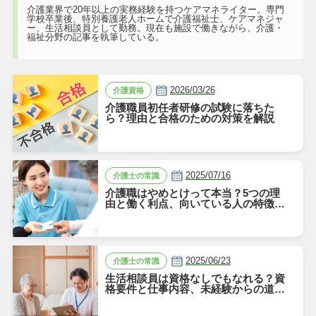
介護業界で20年以上の実務経験を持つケアマネライター。専門
学校卒業後、特別養護老人ホームで介護福祉士、ケアマネジャ
ー、生活相談員として勤務。現在も施設で働きながら、介護・
福祉分野の記事を執筆している。
2026/03/26
介護資格
介護職員初任者研修の試験に落ちた
ら？理由と合格のための対策を解説
2025/07/16
介護士の常識
介護職はやめとけって本当？5つの理
由と働く利点、向いている人の特徴を
解説
2025/06/23
介護士の常識
生活相談員は資格なしでもなれる？資
格要件と仕事内容、未経験からの道の
りを解説