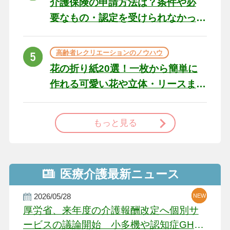
介護保険の申請方法は？条件や必
要なもの・認定を受けられなかっ
た場合の対処法
高齢者レクリエーションのノウハウ
花の折り紙20選！一枚から簡単に
作れる可愛い花や立体・リースま
で
もっと見る
医療介護最新ニュース
2026/05/28
NEW
NEW
NEW
厚労省、来年度の介護報酬改定へ個別サ
ービスの議論開始 小多機や認知症GH、