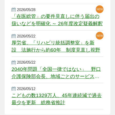
厳しい経営環境に危機感
2026/05/28
NEW
NEW
「在医総管」の要件見直しに伴う届出の
扱いなどを明確化 ～ 26年度改定疑義解釈
2026/05/22
NEW
厚労省、「リハビリ統括調整室」を新
設 法施行から約60年 制度見直し視野
2026/05/22
2040年問題「全国一律ではない」 野口
介護保険部会長、地域ごとのサービス基
盤整備を促す
2026/05/12
こどもの数1329万人、45年連続減で過去
最少を更新 総務省推計