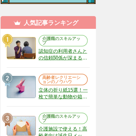
人気記事ランキング
介護職のスキルアッ
プ
認知症の利用者さんと
の信頼関係が深まる声
かけのコツ10選｜認知
症ケアの現場から
高齢者レクリエーシ
（22）
ョンのノウハウ
立体の折り紙15選！一
枚で簡単な動物や箱、
インテリアになる作品
まで
介護職のスキルアッ
プ
介護施設で使える！高
齢者向け誕生日メッセ