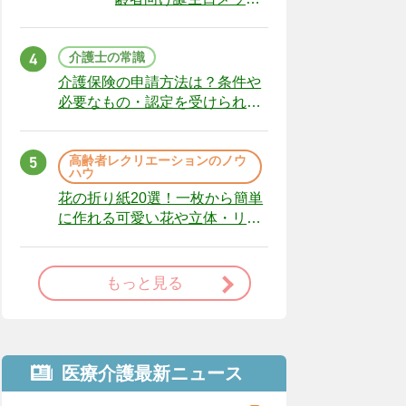
ージの例文と書き方の
ポイント
介護士の常識
介護保険の申請方法は？条件や
必要なもの・認定を受けられな
かった場合の対処法
高齢者レクリエーションのノウ
ハウ
花の折り紙20選！一枚から簡単
に作れる可愛い花や立体・リー
スまで
もっと見る
医療介護最新ニュース