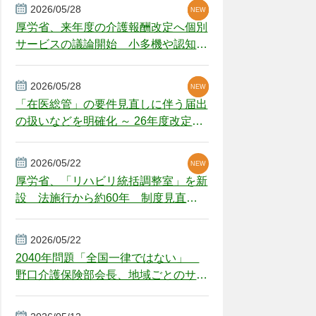
2026/05/28
NEW
NEW
NEW
厚労省、来年度の介護報酬改定へ個別
サービスの議論開始 小多機や認知症
GH、厳しい経営環境に危機感
2026/05/28
NEW
NEW
「在医総管」の要件見直しに伴う届出
の扱いなどを明確化 ～ 26年度改定疑
義解釈
2026/05/22
NEW
厚労省、「リハビリ統括調整室」を新
設 法施行から約60年 制度見直し
視野
2026/05/22
2040年問題「全国一律ではない」
野口介護保険部会長、地域ごとのサー
ビス基盤整備を促す