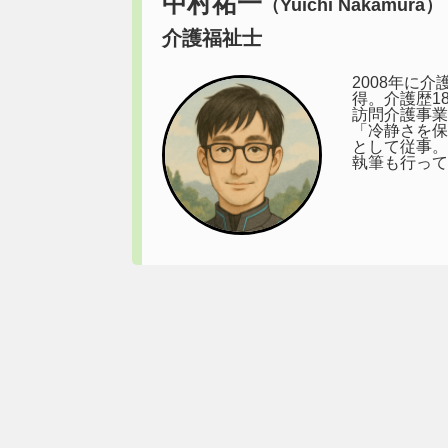
中村祐一
（Yuichi Nakamura）
介護福祉士
2008年に
得。介護歴1
訪問介護事業
「冷静さを保
として従事。
執筆も行って