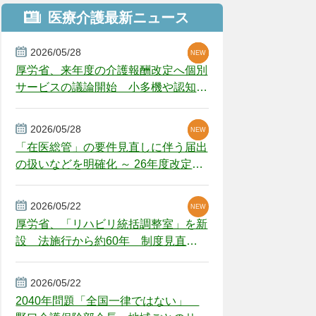
医療介護最新ニュース
2026/05/28
NEW
NEW
NEW
厚労省、来年度の介護報酬改定へ個別
サービスの議論開始 小多機や認知症
GH、厳しい経営環境に危機感
2026/05/28
NEW
NEW
「在医総管」の要件見直しに伴う届出
の扱いなどを明確化 ～ 26年度改定疑
義解釈
2026/05/22
NEW
厚労省、「リハビリ統括調整室」を新
設 法施行から約60年 制度見直し
視野
2026/05/22
2040年問題「全国一律ではない」