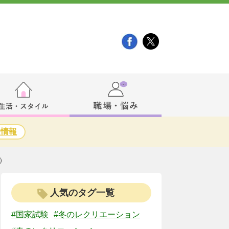
験情報
）
人気のタグ一覧
#国家試験
#冬のレクリエーション