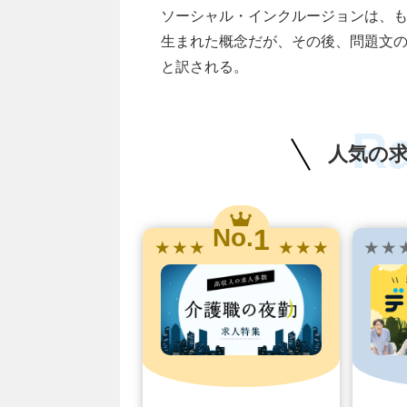
ソーシャル・インクルージョンは、も
生まれた概念だが、その後、問題文
と訳される。
R
人気の
1
No.
★ ★ ★
★ ★ ★
★ ★ 