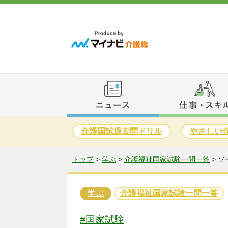
介護国試過去問ドリル
やさしい
トップ
>
学ぶ
>
介護福祉国家試験一問一答
>
ソ
学ぶ
介護福祉国家試験一問一答
#国家試験