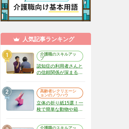
人気記事ランキング
介護職のスキルアッ
プ
認知症の利用者さんと
の信頼関係が深まる声
かけのコツ10選｜認知
症ケアの現場から
高齢者レクリエーシ
（22）
ョンのノウハウ
立体の折り紙15選！一
枚で簡単な動物や箱、
インテリアになる作品
まで
介護職のスキルアッ