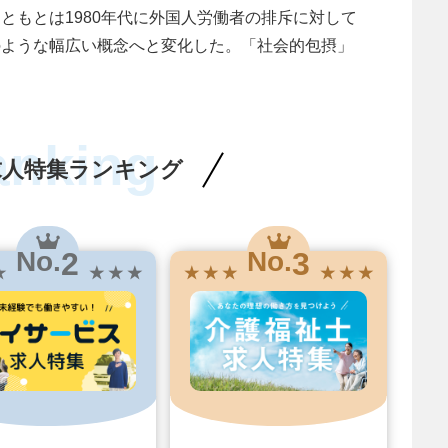
ともとは1980年代に外国人労働者の排斥に対して
のような幅広い概念へと変化した。「社会的包摂」
anking
求人特集ランキング
2
3
No.
No.
★
★ ★ ★
★ ★ ★
★ ★ ★