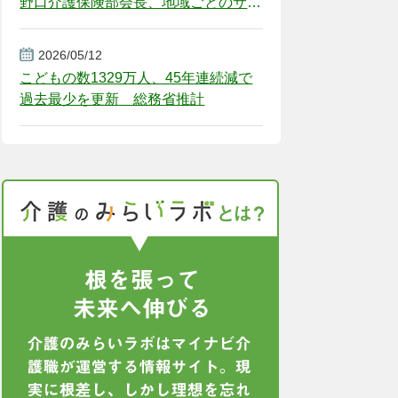
野口介護保険部会長、地域ごとのサー
ビス基盤整備を促す
2026/05/12
こどもの数1329万人、45年連続減で
過去最少を更新 総務省推計