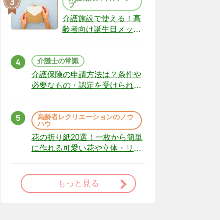
プ
介護施設で使える！高
齢者向け誕生日メッセ
ージの例文と書き方の
ポイント
介護士の常識
介護保険の申請方法は？条件や
必要なもの・認定を受けられな
かった場合の対処法
高齢者レクリエーションのノウ
ハウ
花の折り紙20選！一枚から簡単
に作れる可愛い花や立体・リー
スまで
もっと見る