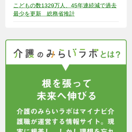
こどもの数1329万人、45年連続減で過去
最少を更新 総務省推計