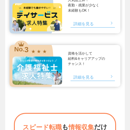
夜勤・残業が少なく
未経験もOK！
詳細を見る
3
No.
★ ★ ★
資格を活かして
給料&キャリアアップの
チャンス！
詳細を見る
も
だけ
スピード転職
情報収集