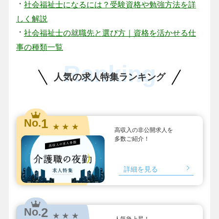
・
社会福祉士になるには？受験資格や勉強方法を詳
しく解説
・
社会福祉士の就職先と選び方｜資格を活かせる仕
事の種類一覧
Ranking
人気の求人特集ランキング
1
No.
★ ★ ★
高収入の非公開求人を
多数ご紹介！
詳細を見る
2
No.
★ ★ ★
人気急上昇！