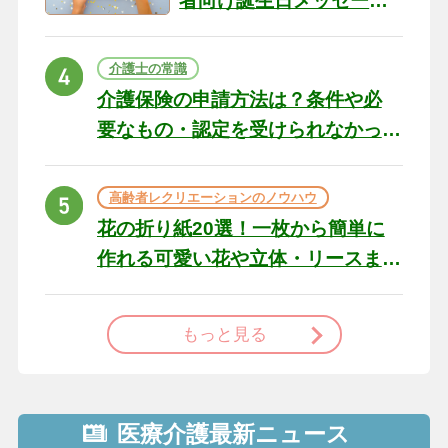
者向け誕生日メッセージ
の例文と書き方のポイン
ト
介護士の常識
介護保険の申請方法は？条件や必
要なもの・認定を受けられなかっ
た場合の対処法
高齢者レクリエーションのノウハウ
花の折り紙20選！一枚から簡単に
作れる可愛い花や立体・リースま
で
もっと見る
医療介護最新ニュース