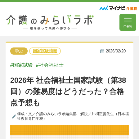
国家試験情報
学ぶ
2026/02/20
#国家試験
#社会福祉士
2026年 社会福祉士国家試験（第38
回）の難易度はどうだった？合格
点予想も
構成・文／介護のみらいラボ編集部 解説／片桐正善先生（日本福
祉教育専門学校）