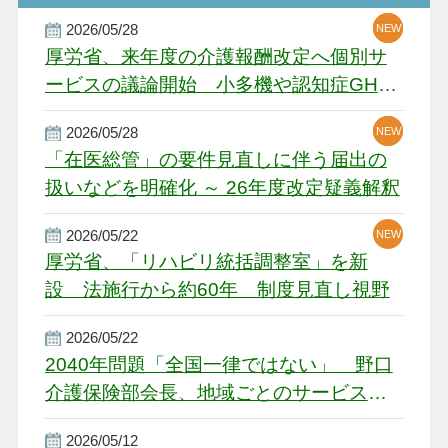
2026/05/28
NEW
NEW
NEW
厚労省、来年度の介護報酬改定へ個別サ
ービスの議論開始 小多機や認知症GH、
厳しい経営環境に危機感
2026/05/28
NEW
NEW
「在医総管」の要件見直しに伴う届出の
扱いなどを明確化 ～ 26年度改定疑義解釈
2026/05/22
NEW
厚労省、「リハビリ統括調整室」を新
設 法施行から約60年 制度見直し視野
2026/05/22
2040年問題「全国一律ではない」 野口
介護保険部会長、地域ごとのサービス基
盤整備を促す
2026/05/12