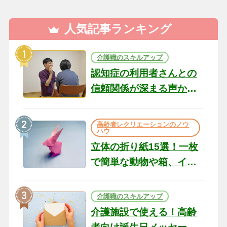
人気記事ランキング
介護職のスキルアップ
認知症の利用者さんとの
信頼関係が深まる声かけ
のコツ10選｜認知症ケア
の現場から（22）
高齢者レクリエーションのノウ
ハウ
立体の折り紙15選！一枚
で簡単な動物や箱、イン
テリアになる作品まで
介護職のスキルアップ
介護施設で使える！高齢