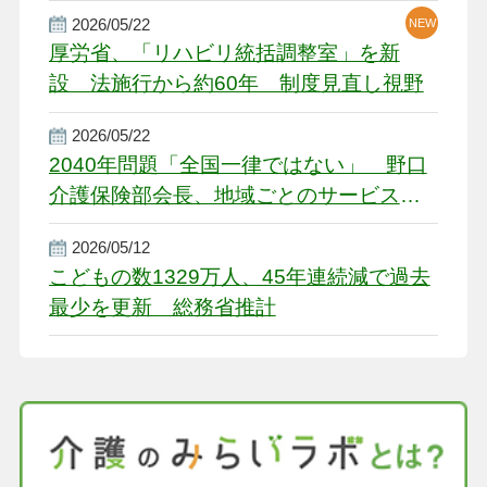
2026/05/22
NEW
厚労省、「リハビリ統括調整室」を新
設 法施行から約60年 制度見直し視野
2026/05/22
2040年問題「全国一律ではない」 野口
介護保険部会長、地域ごとのサービス基
盤整備を促す
2026/05/12
こどもの数1329万人、45年連続減で過去
最少を更新 総務省推計