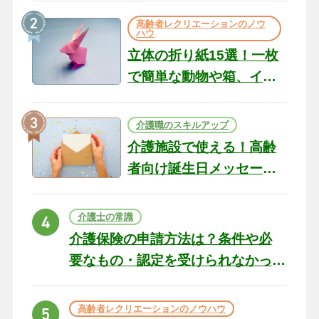
の現場から（22）
高齢者レクリエーションのノウ
ハウ
立体の折り紙15選！一枚
で簡単な動物や箱、イン
テリアになる作品まで
介護職のスキルアップ
介護施設で使える！高齢
者向け誕生日メッセージ
の例文と書き方のポイン
ト
介護士の常識
介護保険の申請方法は？条件や必
要なもの・認定を受けられなかっ
た場合の対処法
高齢者レクリエーションのノウハウ