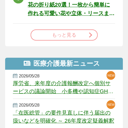
花の折り紙20選！一枚から簡単に
作れる可愛い花や立体・リースま
で
もっと見る
医療介護最新ニュース
2026/05/28
NEW
NEW
NEW
厚労省、来年度の介護報酬改定へ個別サ
ービスの議論開始 小多機や認知症GH、
厳しい経営環境に危機感
2026/05/28
NEW
NEW
「在医総管」の要件見直しに伴う届出の
扱いなどを明確化 ～ 26年度改定疑義解釈