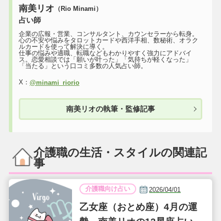
南美リオ
（Rio Minami）
占い師
企業の広報・営業、コンサルタント、カウンセラーから転身。
心の不安や悩みをタロットカードや西洋手相、数秘術、オラク
ルカードを使って解決に導く。
仕事の悩みや適職、転職などもわかりやすく強力にアドバイ
ス。恋愛相談では「願いが叶った」「気持ちが軽くなった」
「当たる」という口コミ多数の人気占い師。
X：
@minami_riorio
南美リオの執筆・監修記事
介護職の生活・スタイルの関連記
事
介護職向け占い
2026/04/01
乙女座（おとめ座）4月の運