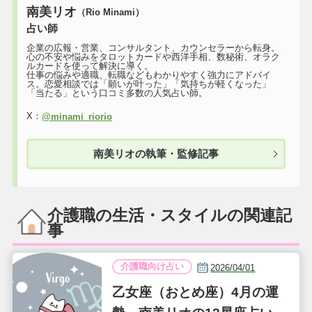
南美リオ
（Rio Minami）
占い師
企業の広報・営業、コンサルタント、カウンセラーから転身。
心の不安や悩みをタロットカードや西洋手相、数秘術、オラク
ルカードを使って解決に導く。
仕事の悩みや適職、転職などもわかりやすく強力にアドバイ
ス。恋愛相談では「願いが叶った」「気持ちが軽くなった」
「当たる」という口コミ多数の人気占い師。
X：
@minami_riorio
南美リオの執筆・監修記事
介護職の生活・スタイルの関連記
事
介護職向け占い
2026/04/01
乙女座（おとめ座）4月の運