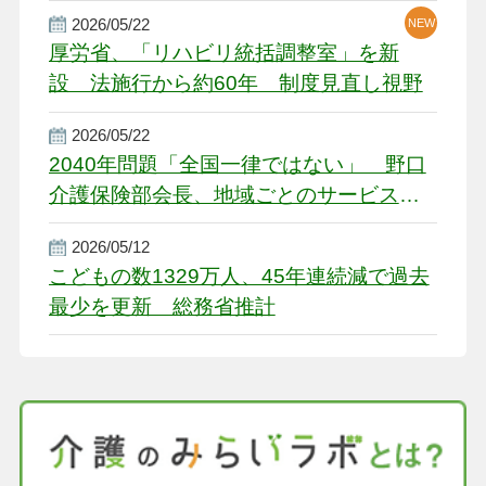
2026/05/22
NEW
厚労省、「リハビリ統括調整室」を新
設 法施行から約60年 制度見直し視野
2026/05/22
2040年問題「全国一律ではない」 野口
介護保険部会長、地域ごとのサービス基
盤整備を促す
2026/05/12
こどもの数1329万人、45年連続減で過去
最少を更新 総務省推計