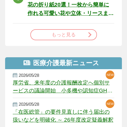
花の折り紙20選！一枚から簡単に
作れる可愛い花や立体・リースま
で
もっと見る
医療介護最新ニュース
2026/05/28
NEW
NEW
NEW
厚労省、来年度の介護報酬改定へ個別サ
ービスの議論開始 小多機や認知症GH、
厳しい経営環境に危機感
2026/05/28
NEW
NEW
「在医総管」の要件見直しに伴う届出の
扱いなどを明確化 ～ 26年度改定疑義解釈