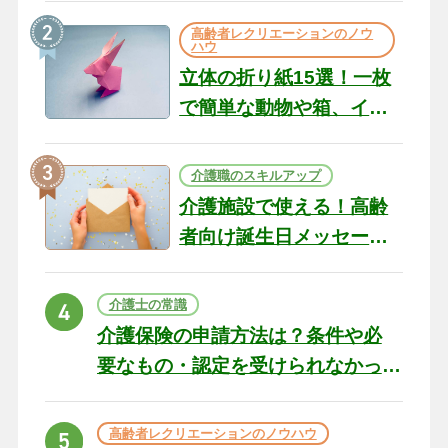
の現場から（22）
高齢者レクリエーションのノウ
ハウ
立体の折り紙15選！一枚
で簡単な動物や箱、イン
テリアになる作品まで
介護職のスキルアップ
介護施設で使える！高齢
者向け誕生日メッセージ
の例文と書き方のポイン
ト
介護士の常識
介護保険の申請方法は？条件や必
要なもの・認定を受けられなかっ
た場合の対処法
高齢者レクリエーションのノウハウ