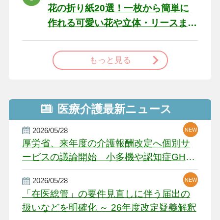
花の折り紙20選！一枚から簡単に
作れる可愛い花や立体・リースま
で
もっと見る
医療介護最新ニュース
2026/05/28
NEW
NEW
NEW
厚労省、来年度の介護報酬改定へ個別サ
ービスの議論開始 小多機や認知症GH、
厳しい経営環境に危機感
2026/05/28
NEW
NEW
「在医総管」の要件見直しに伴う届出の
扱いなどを明確化 ～ 26年度改定疑義解釈