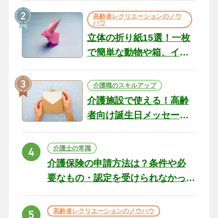
の現場から（22）
高齢者レクリエーションのノウ
ハウ
立体の折り紙15選！一枚
で簡単な動物や箱、イン
テリアになる作品まで
介護職のスキルアップ
介護施設で使える！高齢
者向け誕生日メッセージ
の例文と書き方のポイン
ト
介護士の常識
介護保険の申請方法は？条件や必
要なもの・認定を受けられなかっ
た場合の対処法
高齢者レクリエーションのノウハウ