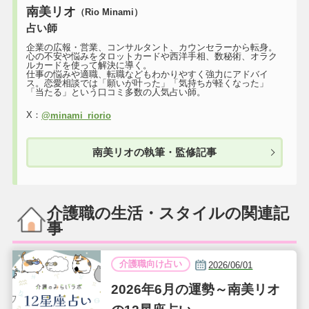
南美リオ
（Rio Minami）
占い師
企業の広報・営業、コンサルタント、カウンセラーから転身。
心の不安や悩みをタロットカードや西洋手相、数秘術、オラク
ルカードを使って解決に導く。
仕事の悩みや適職、転職などもわかりやすく強力にアドバイ
ス。恋愛相談では「願いが叶った」「気持ちが軽くなった」
「当たる」という口コミ多数の人気占い師。
X：
@minami_riorio
南美リオの執筆・監修記事
介護職の生活・スタイルの関連記
事
介護職向け占い
2026/06/01
2026年6月の運勢～南美リオ