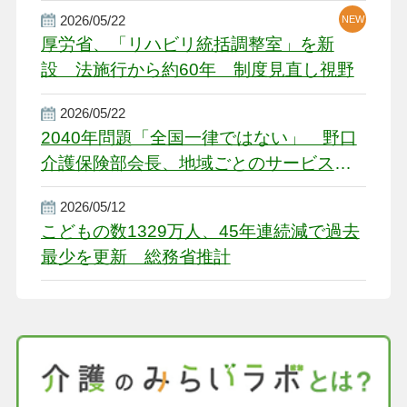
2026/05/22
NEW
厚労省、「リハビリ統括調整室」を新
設 法施行から約60年 制度見直し視野
2026/05/22
2040年問題「全国一律ではない」 野口
介護保険部会長、地域ごとのサービス基
盤整備を促す
2026/05/12
こどもの数1329万人、45年連続減で過去
最少を更新 総務省推計