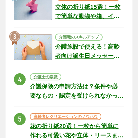
立体の折り紙15選！一枚
で簡単な動物や箱、イン
テリアになる作品まで
介護職のスキルアップ
介護施設で使える！高齢
者向け誕生日メッセージ
の例文と書き方のポイン
ト
介護士の常識
介護保険の申請方法は？条件や必
要なもの・認定を受けられなかっ
た場合の対処法
高齢者レクリエーションのノウハウ
花の折り紙20選！一枚から簡単に
作れる可愛い花や立体・リースま