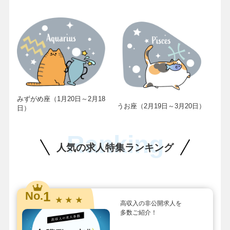
みずがめ座（1月20日～2月18
うお座（2月19日～3月20日）
日）
Ranking
人気の求人特集ランキング
1
No.
★ ★ ★
高収入の非公開求人を
多数ご紹介！