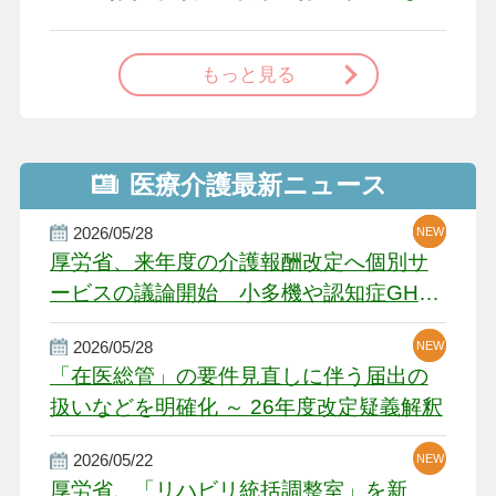
で
もっと見る
医療介護最新ニュース
2026/05/28
NEW
NEW
NEW
厚労省、来年度の介護報酬改定へ個別サ
ービスの議論開始 小多機や認知症GH、
厳しい経営環境に危機感
2026/05/28
NEW
NEW
「在医総管」の要件見直しに伴う届出の
扱いなどを明確化 ～ 26年度改定疑義解釈
2026/05/22
NEW
厚労省、「リハビリ統括調整室」を新