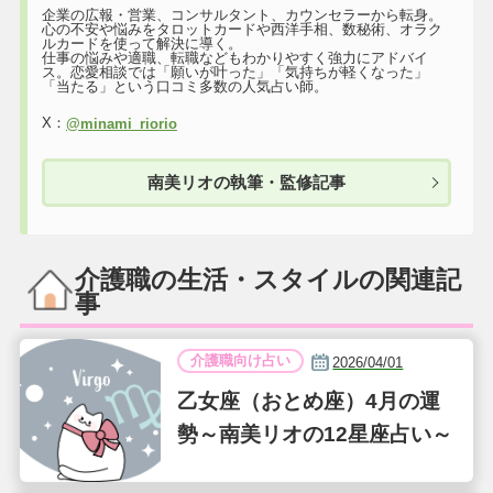
企業の広報・営業、コンサルタント、カウンセラーから転身。
心の不安や悩みをタロットカードや西洋手相、数秘術、オラク
ルカードを使って解決に導く。
仕事の悩みや適職、転職などもわかりやすく強力にアドバイ
ス。恋愛相談では「願いが叶った」「気持ちが軽くなった」
「当たる」という口コミ多数の人気占い師。
X：
@minami_riorio
南美リオの執筆・監修記事
介護職の生活・スタイルの関連記
事
介護職向け占い
2026/04/01
乙女座（おとめ座）4月の運
勢～南美リオの12星座占い～