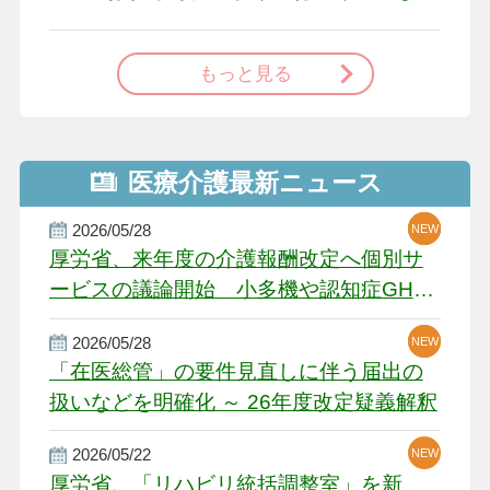
で
もっと見る
医療介護最新ニュース
2026/05/28
NEW
NEW
NEW
厚労省、来年度の介護報酬改定へ個別サ
ービスの議論開始 小多機や認知症GH、
厳しい経営環境に危機感
2026/05/28
NEW
NEW
「在医総管」の要件見直しに伴う届出の
扱いなどを明確化 ～ 26年度改定疑義解釈
2026/05/22
NEW
厚労省、「リハビリ統括調整室」を新