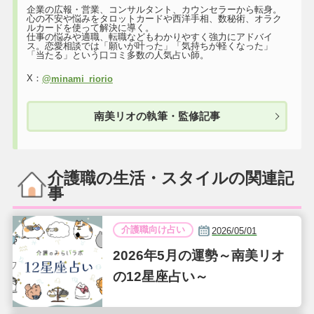
企業の広報・営業、コンサルタント、カウンセラーから転身。
心の不安や悩みをタロットカードや西洋手相、数秘術、オラク
ルカードを使って解決に導く。
仕事の悩みや適職、転職などもわかりやすく強力にアドバイ
ス。恋愛相談では「願いが叶った」「気持ちが軽くなった」
「当たる」という口コミ多数の人気占い師。
X：
@minami_riorio
南美リオの執筆・監修記事
介護職の生活・スタイルの関連記
事
介護職向け占い
2026/05/01
2026年5月の運勢～南美リオ
の12星座占い～