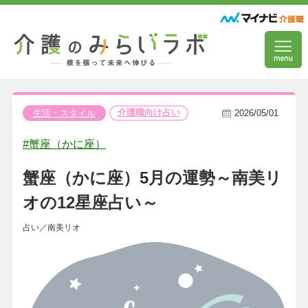
介護職向け占い
生活・スタイル
2026/05/01
#蟹座（かに座）
蟹座（かに座）5月の運勢～南美リ
オの12星座占い～
占い／南美リオ