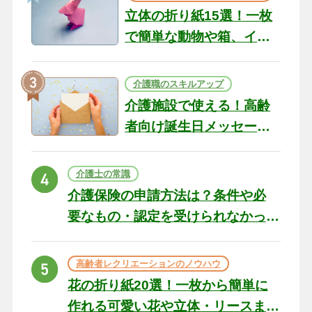
立体の折り紙15選！一枚
で簡単な動物や箱、イン
テリアになる作品まで
介護職のスキルアップ
介護施設で使える！高齢
者向け誕生日メッセージ
の例文と書き方のポイン
ト
介護士の常識
介護保険の申請方法は？条件や必
要なもの・認定を受けられなかっ
た場合の対処法
高齢者レクリエーションのノウハウ
花の折り紙20選！一枚から簡単に
作れる可愛い花や立体・リースま