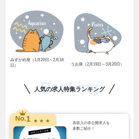
みずがめ座（1月20日～2月18
うお座（2月19日～3月20日）
日）
Ranking
人気の求人特集ランキング
1
No.
★ ★ ★
高収入の非公開求人を
多数ご紹介！