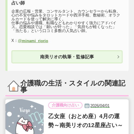
占い師
企業の広報・営業、コンサルタント、カウンセラーから転身。
心の不安や悩みをタロットカードや西洋手相、数秘術、オラク
ルカードを使って解決に導く。
仕事の悩みや適職、転職などもわかりやすく強力にアドバイ
ス。恋愛相談では「願いが叶った」「気持ちが軽くなった」
「当たる」という口コミ多数の人気占い師。
X：
@minami_riorio
南美リオの執筆・監修記事
介護職の生活・スタイルの関連記
事
介護職向け占い
2026/04/01
乙女座（おとめ座）4月の運
勢～南美リオの12星座占い～