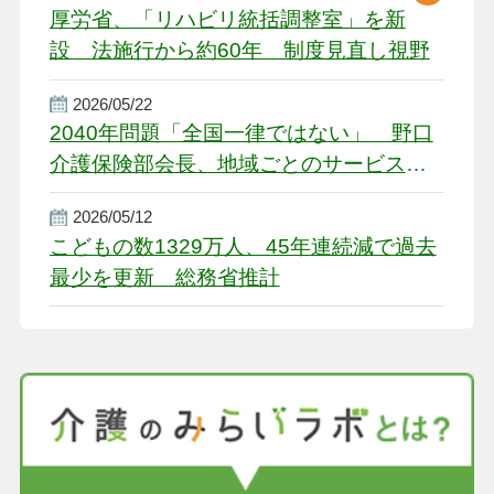
厚労省、「リハビリ統括調整室」を新
設 法施行から約60年 制度見直し視野
2026/05/22
2040年問題「全国一律ではない」 野口
介護保険部会長、地域ごとのサービス基
盤整備を促す
2026/05/12
こどもの数1329万人、45年連続減で過去
最少を更新 総務省推計