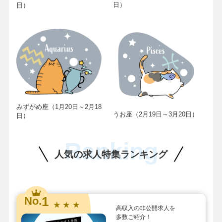
日）
日）
みずがめ座（1月20日～2月18
うお座（2月19日～3月20日）
日）
Ranking
人気の求人特集ランキング
1
No.
★ ★ ★
高収入の非公開求人を
多数ご紹介！