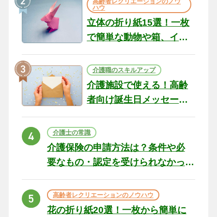
高齢者レクリエーションのノウ
ハウ
立体の折り紙15選！一枚
で簡単な動物や箱、イン
テリアになる作品まで
介護職のスキルアップ
介護施設で使える！高齢
者向け誕生日メッセージ
の例文と書き方のポイン
ト
介護士の常識
介護保険の申請方法は？条件や必
要なもの・認定を受けられなかっ
た場合の対処法
高齢者レクリエーションのノウハウ
花の折り紙20選！一枚から簡単に