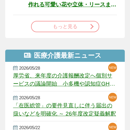
作れる可愛い花や立体・リースま
で
もっと見る
医療介護最新ニュース
2026/05/28
NEW
NEW
NEW
厚労省、来年度の介護報酬改定へ個別サ
ービスの議論開始 小多機や認知症GH、
厳しい経営環境に危機感
2026/05/28
NEW
NEW
「在医総管」の要件見直しに伴う届出の
扱いなどを明確化 ～ 26年度改定疑義解釈
2026/05/22
NEW