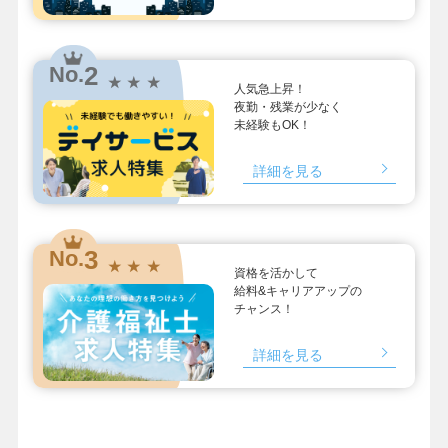
2
No.
★ ★ ★
人気急上昇！
夜勤・残業が少なく
未経験もOK！
詳細を見る
3
No.
★ ★ ★
資格を活かして
給料&キャリアアップの
チャンス！
詳細を見る