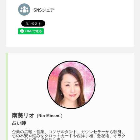
SNSシェア
南美リオ
（Rio Minami）
占い師
企業の広報・営業、コンサルタント、カウンセラーから転身。
心の不安や悩みをタロットカードや西洋手相、数秘術、オラク
ルカードを使って解決に導く。