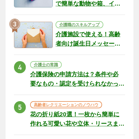
で簡単な動物や箱、イン
テリアになる作品まで
介護職のスキルアップ
介護施設で使える！高齢
者向け誕生日メッセージ
の例文と書き方のポイン
ト
介護士の常識
介護保険の申請方法は？条件や必
要なもの・認定を受けられなかっ
た場合の対処法
高齢者レクリエーションのノウハウ
花の折り紙20選！一枚から簡単に
作れる可愛い花や立体・リースま
で