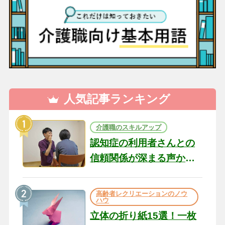
人気記事ランキング
介護職のスキルアップ
認知症の利用者さんとの
信頼関係が深まる声かけ
のコツ10選｜認知症ケア
の現場から（22）
高齢者レクリエーションのノウ
ハウ
立体の折り紙15選！一枚