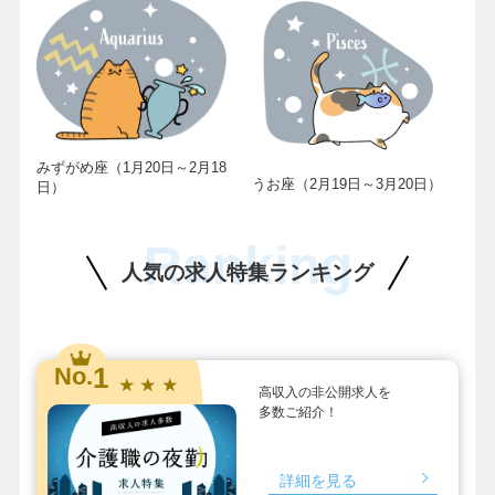
みずがめ座（1月20日～2月18
うお座（2月19日～3月20日）
日）
Ranking
人気の求人特集ランキング
1
No.
★ ★ ★
高収入の非公開求人を
多数ご紹介！
詳細を見る