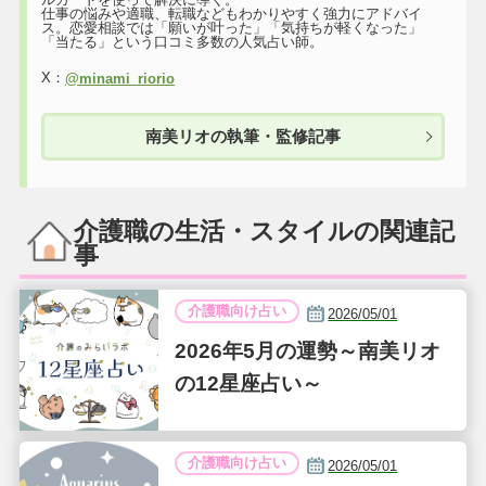
仕事の悩みや適職、転職などもわかりやすく強力にアドバイ
ス。恋愛相談では「願いが叶った」「気持ちが軽くなった」
「当たる」という口コミ多数の人気占い師。
X：
@minami_riorio
南美リオの執筆・監修記事
介護職の生活・スタイルの関連記
事
介護職向け占い
2026/05/01
2026年5月の運勢～南美リオ
の12星座占い～
介護職向け占い
2026/05/01