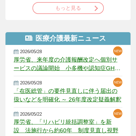
もっと見る
医療介護最新ニュース
2026/05/28
NEW
NEW
NEW
厚労省、来年度の介護報酬改定へ個別サ
ービスの議論開始 小多機や認知症GH、
厳しい経営環境に危機感
2026/05/28
NEW
NEW
「在医総管」の要件見直しに伴う届出の
扱いなどを明確化 ～ 26年度改定疑義解釈
2026/05/22
NEW
厚労省、「リハビリ統括調整室」を新
設 法施行から約60年 制度見直し視野