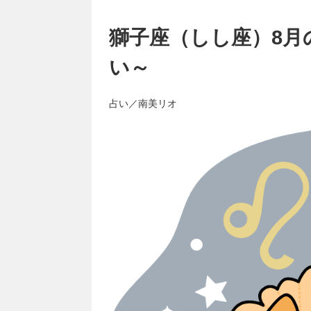
獅子座（しし座）8月
い～
占い／南美リオ