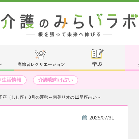
け生活情報
介護職向け占い
子座（しし座）8月の運勢～南美リオの12星座占い～
2025/07/31