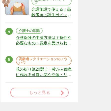
プ
介護施設で使える！高
齢者向け誕生日メッセ
ージの例文と書き方の
ポイント
介護士の常識
介護保険の申請方法は？条件や
必要なもの・認定を受けられな
かった場合の対処法
高齢者レクリエーションのノウ
ハウ
花の折り紙20選！一枚から簡単
に作れる可愛い花や立体・リー
スまで
もっと見る