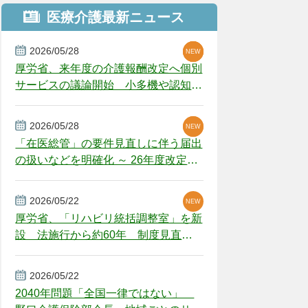
医療介護最新ニュース
2026/05/28
NEW
NEW
NEW
厚労省、来年度の介護報酬改定へ個別
サービスの議論開始 小多機や認知症
GH、厳しい経営環境に危機感
2026/05/28
NEW
NEW
「在医総管」の要件見直しに伴う届出
の扱いなどを明確化 ～ 26年度改定疑
義解釈
2026/05/22
NEW
厚労省、「リハビリ統括調整室」を新
設 法施行から約60年 制度見直し
視野
2026/05/22
2040年問題「全国一律ではない」