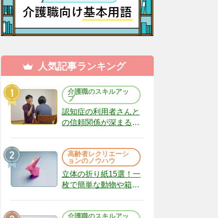
人気記事ランキング
介護職のスキルアッ
プ
認知症の利用者さんと
の信頼関係が深まる声
かけのコツ10選｜認知
症ケアの現場から
高齢者レクリエーシ
（22）
ョンのノウハウ
立体の折り紙15選！一
枚で簡単な動物や箱、
インテリアになる作品
まで
介護職のスキルアッ