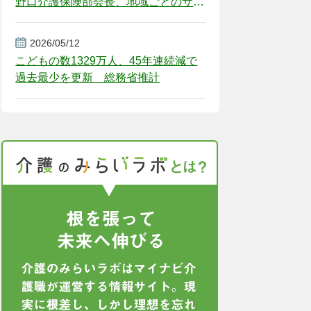
野口介護保険部会長、地域ごとのサー
ビス基盤整備を促す
2026/05/12
こどもの数1329万人、45年連続減で
過去最少を更新 総務省推計