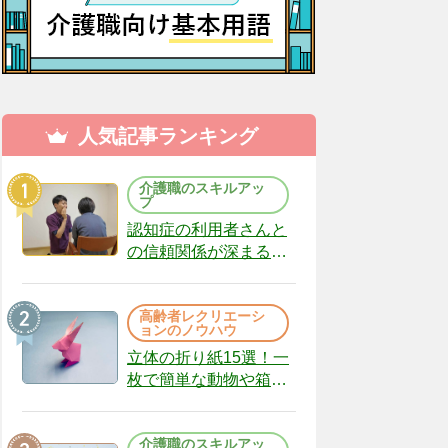
人気記事ランキング
介護職のスキルアッ
プ
認知症の利用者さんと
の信頼関係が深まる声
かけのコツ10選｜認知
症ケアの現場から
高齢者レクリエーシ
（22）
ョンのノウハウ
立体の折り紙15選！一
枚で簡単な動物や箱、
インテリアになる作品
まで
介護職のスキルアッ