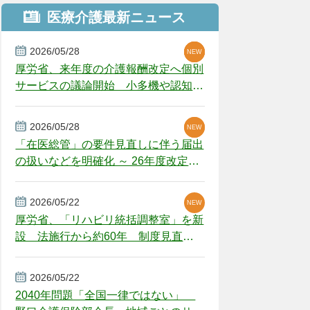
医療介護最新ニュース
2026/05/28
NEW
NEW
NEW
厚労省、来年度の介護報酬改定へ個別
サービスの議論開始 小多機や認知症
GH、厳しい経営環境に危機感
2026/05/28
NEW
NEW
「在医総管」の要件見直しに伴う届出
の扱いなどを明確化 ～ 26年度改定疑
義解釈
2026/05/22
NEW
厚労省、「リハビリ統括調整室」を新
設 法施行から約60年 制度見直し
視野
2026/05/22
2040年問題「全国一律ではない」