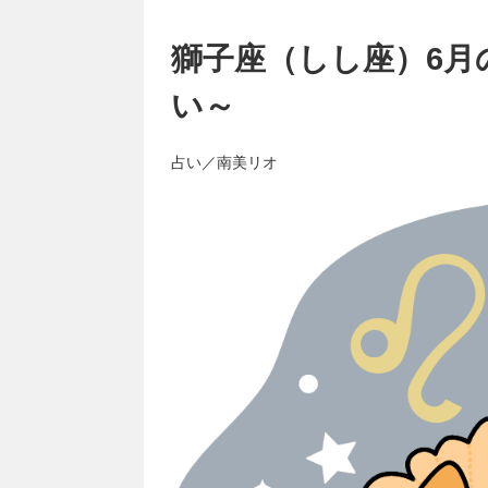
獅子座（しし座）6月
い～
占い／南美リオ