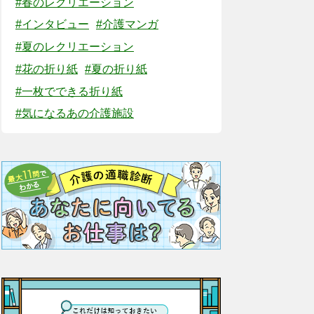
#春のレクリエーション
#インタビュー
#介護マンガ
#夏のレクリエーション
#花の折り紙
#夏の折り紙
#一枚でできる折り紙
#気になるあの介護施設