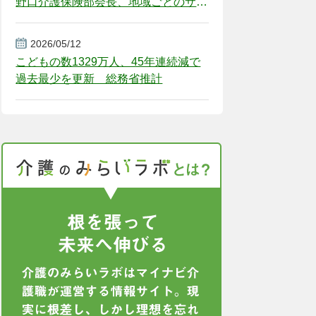
野口介護保険部会長、地域ごとのサー
ビス基盤整備を促す
2026/05/12
こどもの数1329万人、45年連続減で
過去最少を更新 総務省推計