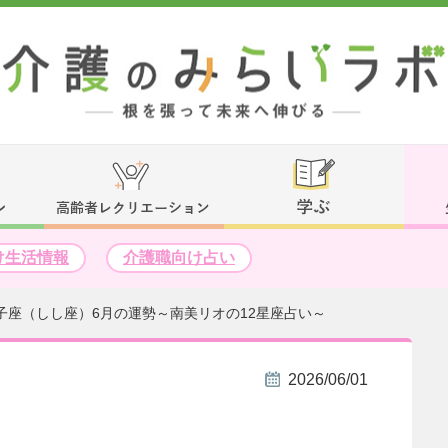
け生活情報
介護職向け占い
子座（しし座）6月の運勢～南美リオの12星座占い～
2026/06/01