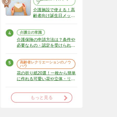
プ
介護施設で使える！高
齢者向け誕生日メッセ
ージの例文と書き方の
ポイント
介護士の常識
介護保険の申請方法は？条件や
必要なもの・認定を受けられな
かった場合の対処法
高齢者レクリエーションのノウ
ハウ
花の折り紙20選！一枚から簡単
に作れる可愛い花や立体・リー
スまで
もっと見る