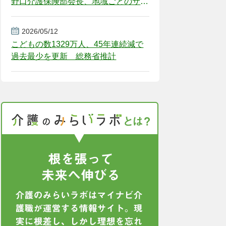
野口介護保険部会長、地域ごとのサー
ビス基盤整備を促す
2026/05/12
こどもの数1329万人、45年連続減で
過去最少を更新 総務省推計