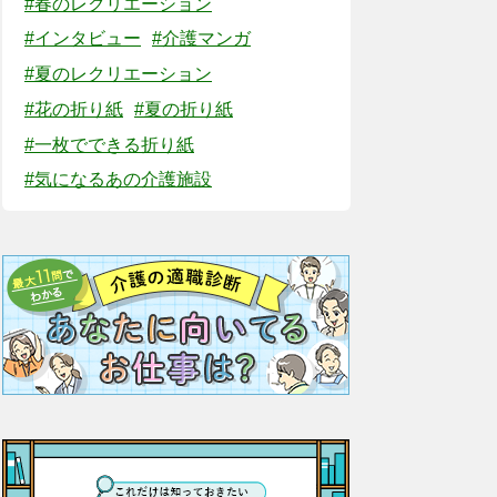
#春のレクリエーション
#インタビュー
#介護マンガ
#夏のレクリエーション
#花の折り紙
#夏の折り紙
#一枚でできる折り紙
#気になるあの介護施設