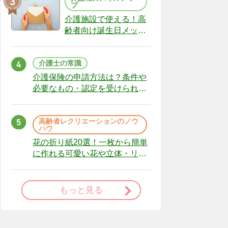
プ
介護施設で使える！高
齢者向け誕生日メッセ
ージの例文と書き方の
ポイント
介護士の常識
介護保険の申請方法は？条件や
必要なもの・認定を受けられな
かった場合の対処法
高齢者レクリエーションのノウ
ハウ
花の折り紙20選！一枚から簡単
に作れる可愛い花や立体・リー
スまで
もっと見る