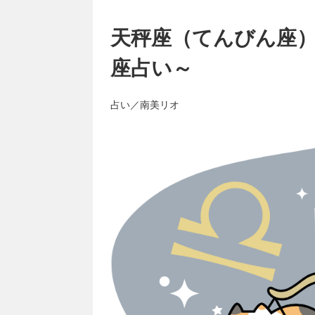
天秤座（てんびん座）
座占い～
占い／南美リオ