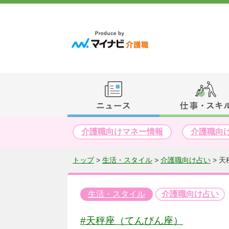
介護職向けマネー情報
介護職向
トップ
>
生活・スタイル
>
介護職向け占い
>
天
生活・スタイル
介護職向け占い
#天秤座（てんびん座）