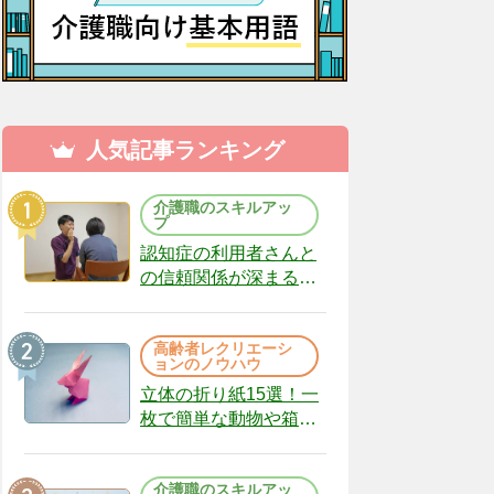
人気記事ランキング
介護職のスキルアッ
プ
認知症の利用者さんと
の信頼関係が深まる声
かけのコツ10選｜認知
症ケアの現場から
高齢者レクリエーシ
（22）
ョンのノウハウ
立体の折り紙15選！一
枚で簡単な動物や箱、
インテリアになる作品
まで
介護職のスキルアッ