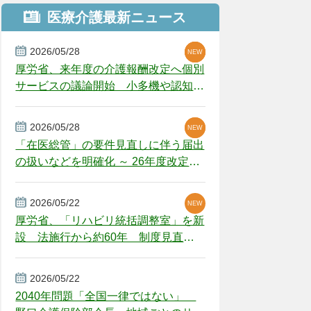
医療介護最新ニュース
2026/05/28
NEW
NEW
NEW
厚労省、来年度の介護報酬改定へ個別
サービスの議論開始 小多機や認知症
GH、厳しい経営環境に危機感
2026/05/28
NEW
NEW
「在医総管」の要件見直しに伴う届出
の扱いなどを明確化 ～ 26年度改定疑
義解釈
2026/05/22
NEW
厚労省、「リハビリ統括調整室」を新
設 法施行から約60年 制度見直し
視野
2026/05/22
2040年問題「全国一律ではない」