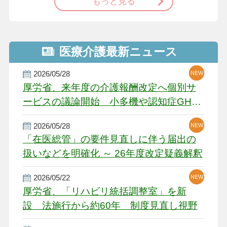
もっと見る
医療介護最新ニュース
2026/05/28
NEW
NEW
NEW
厚労省、来年度の介護報酬改定へ個別サ
ービスの議論開始 小多機や認知症GH、
厳しい経営環境に危機感
2026/05/28
NEW
NEW
「在医総管」の要件見直しに伴う届出の
扱いなどを明確化 ～ 26年度改定疑義解釈
2026/05/22
NEW
厚労省、「リハビリ統括調整室」を新
設 法施行から約60年 制度見直し視野