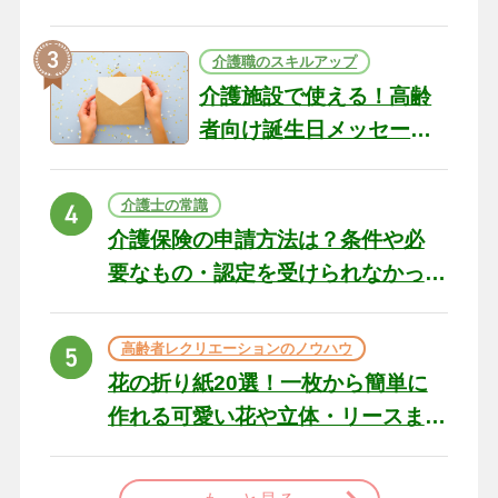
テリアになる作品まで
介護職のスキルアップ
介護施設で使える！高齢
者向け誕生日メッセージ
の例文と書き方のポイン
ト
介護士の常識
介護保険の申請方法は？条件や必
要なもの・認定を受けられなかっ
た場合の対処法
高齢者レクリエーションのノウハウ
花の折り紙20選！一枚から簡単に
作れる可愛い花や立体・リースま
で