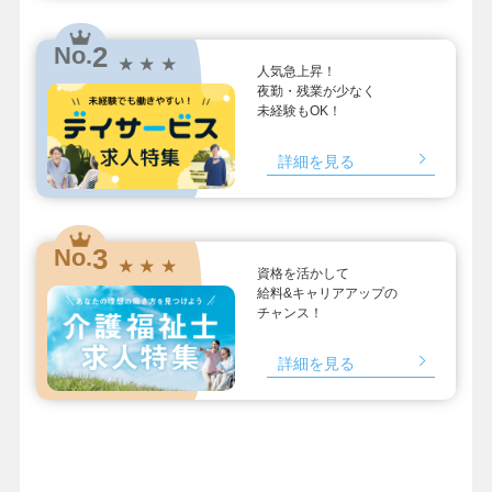
2
No.
★ ★ ★
人気急上昇！
夜勤・残業が少なく
未経験もOK！
詳細を見る
3
No.
★ ★ ★
資格を活かして
給料&キャリアアップの
チャンス！
詳細を見る