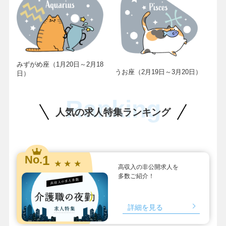
みずがめ座（1月20日～2月18
うお座（2月19日～3月20日）
日）
Ranking
人気の求人特集ランキング
1
No.
★ ★ ★
高収入の非公開求人を
多数ご紹介！
詳細を見る