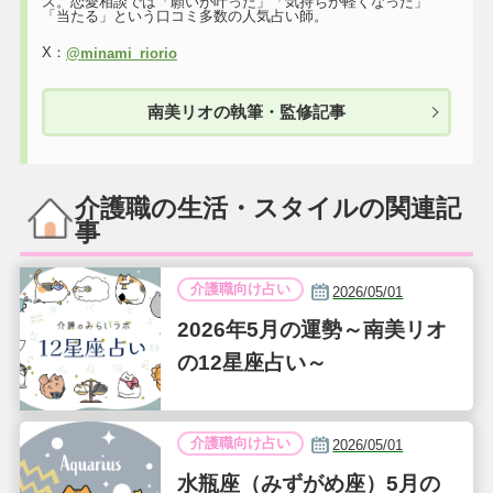
ス。恋愛相談では「願いが叶った」「気持ちが軽くなった」
「当たる」という口コミ多数の人気占い師。
X：
@minami_riorio
南美リオの執筆・監修記事
介護職の生活・スタイルの関連記
事
介護職向け占い
2026/05/01
2026年5月の運勢～南美リオ
の12星座占い～
介護職向け占い
2026/05/01
水瓶座（みずがめ座）5月の