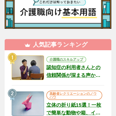
人気記事ランキング
介護職のスキルアップ
認知症の利用者さんとの
信頼関係が深まる声かけ
のコツ10選｜認知症ケア
の現場から（22）
高齢者レクリエーションのノウ
ハウ
立体の折り紙15選！一枚
で簡単な動物や箱、イン