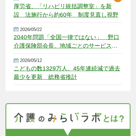
厚労省、「リハビリ統括調整室」を新
設 法施行から約60年 制度見直し視野
2026/05/22
2040年問題「全国一律ではない」 野口
介護保険部会長、地域ごとのサービス基
盤整備を促す
2026/05/12
こどもの数1329万人、45年連続減で過去
最少を更新 総務省推計