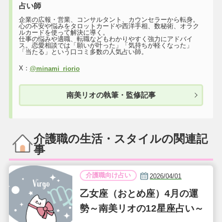
占い師
企業の広報・営業、コンサルタント、カウンセラーから転身。
心の不安や悩みをタロットカードや西洋手相、数秘術、オラク
ルカードを使って解決に導く。
仕事の悩みや適職、転職などもわかりやすく強力にアドバイ
ス。恋愛相談では「願いが叶った」「気持ちが軽くなった」
「当たる」という口コミ多数の人気占い師。
X：
@minami_riorio
南美リオの執筆・監修記事
介護職の生活・スタイルの関連記
事
介護職向け占い
2026/04/01
乙女座（おとめ座）4月の運
勢～南美リオの12星座占い～