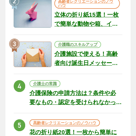
高齢者レクリエーションのノウ
ハウ
立体の折り紙15選！一枚
で簡単な動物や箱、イン
テリアになる作品まで
介護職のスキルアップ
介護施設で使える！高齢
者向け誕生日メッセージ
の例文と書き方のポイン
ト
介護士の常識
介護保険の申請方法は？条件や必
要なもの・認定を受けられなかっ
た場合の対処法
高齢者レクリエーションのノウハウ
花の折り紙20選！一枚から簡単に