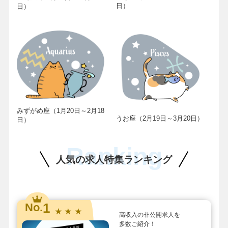
日）
日）
みずがめ座（1月20日～2月18
うお座（2月19日～3月20日）
日）
Ranking
人気の求人特集ランキング
1
No.
★ ★ ★
高収入の非公開求人を
多数ご紹介！