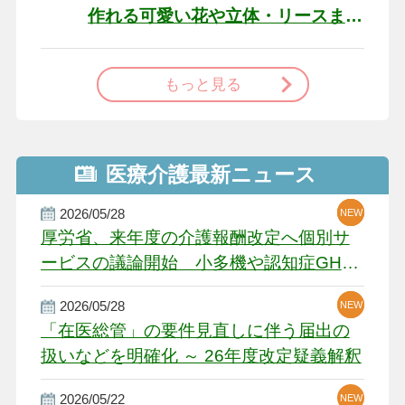
作れる可愛い花や立体・リースま
で
もっと見る
医療介護最新ニュース
2026/05/28
NEW
NEW
NEW
厚労省、来年度の介護報酬改定へ個別サ
ービスの議論開始 小多機や認知症GH、
厳しい経営環境に危機感
2026/05/28
NEW
NEW
「在医総管」の要件見直しに伴う届出の
扱いなどを明確化 ～ 26年度改定疑義解釈
2026/05/22
NEW