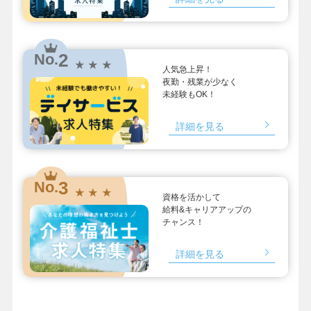
2
No.
★ ★ ★
人気急上昇！
夜勤・残業が少なく
未経験もOK！
詳細を見る
3
No.
★ ★ ★
資格を活かして
給料&キャリアアップの
チャンス！
詳細を見る