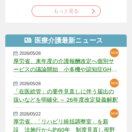
もっと見る
医療介護最新ニュース
2026/05/28
NEW
NEW
NEW
厚労省、来年度の介護報酬改定へ個別サ
ービスの議論開始 小多機や認知症GH、
厳しい経営環境に危機感
2026/05/28
NEW
NEW
「在医総管」の要件見直しに伴う届出の
扱いなどを明確化 ～ 26年度改定疑義解釈
2026/05/22
NEW
厚労省、「リハビリ統括調整室」を新
設 法施行から約60年 制度見直し視野