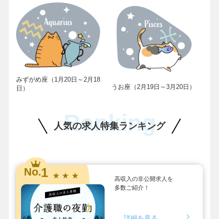
みずがめ座（1月20日～2月18
うお座（2月19日～3月20日）
日）
Ranking
人気の求人特集ランキング
1
No.
★ ★ ★
高収入の非公開求人を
多数ご紹介！
詳細を見る