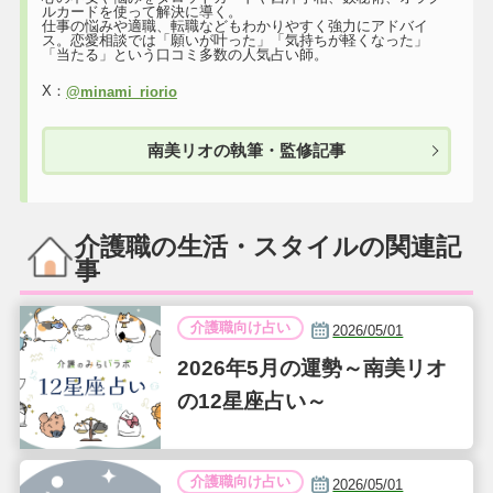
ルカードを使って解決に導く。
仕事の悩みや適職、転職などもわかりやすく強力にアドバイ
ス。恋愛相談では「願いが叶った」「気持ちが軽くなった」
「当たる」という口コミ多数の人気占い師。
X：
@minami_riorio
南美リオの執筆・監修記事
介護職の生活・スタイルの関連記
事
介護職向け占い
2026/05/01
2026年5月の運勢～南美リオ
の12星座占い～
介護職向け占い
2026/05/01