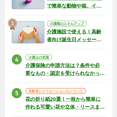
で簡単な動物や箱、イン
テリアになる作品まで
介護職のスキルアップ
介護施設で使える！高齢
者向け誕生日メッセージ
の例文と書き方のポイン
ト
介護士の常識
介護保険の申請方法は？条件や必
要なもの・認定を受けられなかっ
た場合の対処法
高齢者レクリエーションのノウハウ
花の折り紙20選！一枚から簡単に
作れる可愛い花や立体・リースま
で