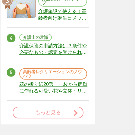
プ
介護施設で使える！高
齢者向け誕生日メッセ
ージの例文と書き方の
ポイント
介護士の常識
介護保険の申請方法は？条件や
必要なもの・認定を受けられな
かった場合の対処法
高齢者レクリエーションのノウ
ハウ
花の折り紙20選！一枚から簡単
に作れる可愛い花や立体・リー
スまで
もっと見る