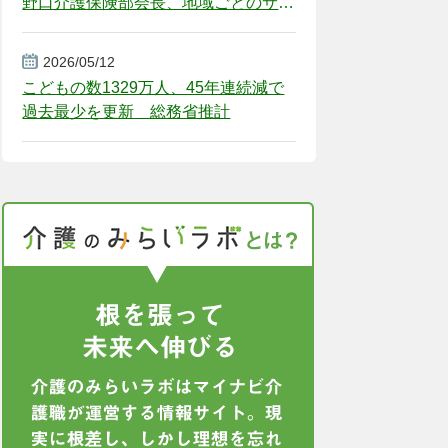
野口介護保険部会長、地域ごとのサー
ビス基盤整備を促す
2026/05/12
こどもの数1329万人、45年連続減で
過去最少を更新 総務省推計