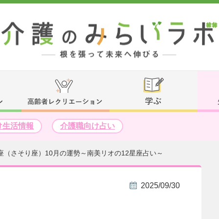
け生活情報
介護職向け占い
座（さそり座）10月の運勢～南美リオの12星座占い～
2025/09/30