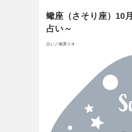
蠍座（さそり座）10
占い～
占い／南美リオ