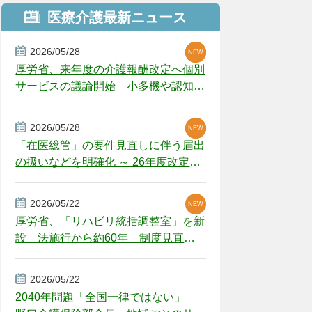
医療介護最新ニュース
2026/05/28
NEW
NEW
NEW
厚労省、来年度の介護報酬改定へ個別
サービスの議論開始 小多機や認知症
GH、厳しい経営環境に危機感
2026/05/28
NEW
NEW
「在医総管」の要件見直しに伴う届出
の扱いなどを明確化 ～ 26年度改定疑
義解釈
2026/05/22
NEW
厚労省、「リハビリ統括調整室」を新
設 法施行から約60年 制度見直し
視野
2026/05/22
2040年問題「全国一律ではない」