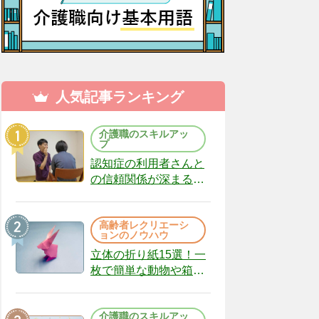
人気記事ランキング
介護職のスキルアッ
プ
認知症の利用者さんと
の信頼関係が深まる声
かけのコツ10選｜認知
症ケアの現場から
高齢者レクリエーシ
（22）
ョンのノウハウ
立体の折り紙15選！一
枚で簡単な動物や箱、
インテリアになる作品
まで
介護職のスキルアッ