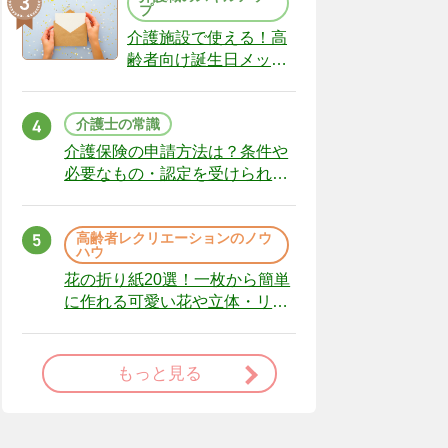
プ
介護施設で使える！高
齢者向け誕生日メッセ
ージの例文と書き方の
ポイント
介護士の常識
介護保険の申請方法は？条件や
必要なもの・認定を受けられな
かった場合の対処法
高齢者レクリエーションのノウ
ハウ
花の折り紙20選！一枚から簡単
に作れる可愛い花や立体・リー
スまで
もっと見る