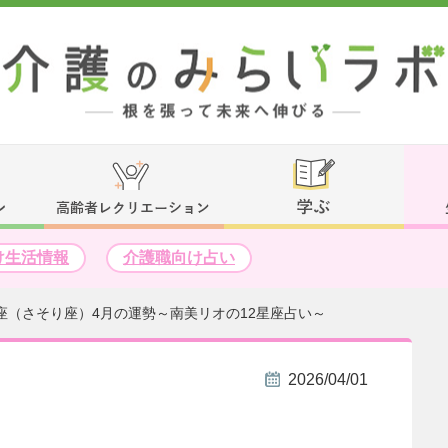
け生活情報
介護職向け占い
座（さそり座）4月の運勢～南美リオの12星座占い～
2026/04/01