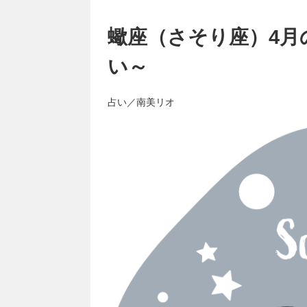
蠍座（さそり座）4月
い～
占い／南美リオ