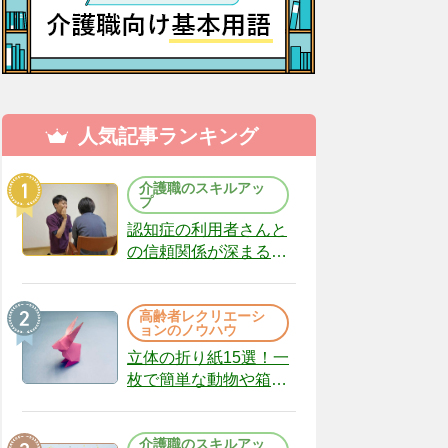
人気記事ランキング
介護職のスキルアッ
プ
認知症の利用者さんと
の信頼関係が深まる声
かけのコツ10選｜認知
症ケアの現場から
高齢者レクリエーシ
（22）
ョンのノウハウ
立体の折り紙15選！一
枚で簡単な動物や箱、
インテリアになる作品
まで
介護職のスキルアッ