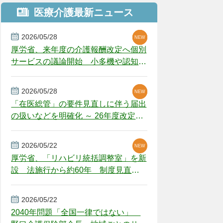
医療介護最新ニュース
2026/05/28
NEW
NEW
NEW
厚労省、来年度の介護報酬改定へ個別
サービスの議論開始 小多機や認知症
GH、厳しい経営環境に危機感
2026/05/28
NEW
NEW
「在医総管」の要件見直しに伴う届出
の扱いなどを明確化 ～ 26年度改定疑
義解釈
2026/05/22
NEW
厚労省、「リハビリ統括調整室」を新
設 法施行から約60年 制度見直し
視野
2026/05/22
2040年問題「全国一律ではない」