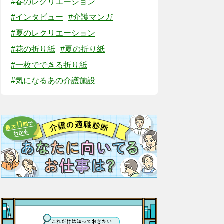
#春のレクリエーション
#インタビュー
#介護マンガ
#夏のレクリエーション
#花の折り紙
#夏の折り紙
#一枚でできる折り紙
#気になるあの介護施設