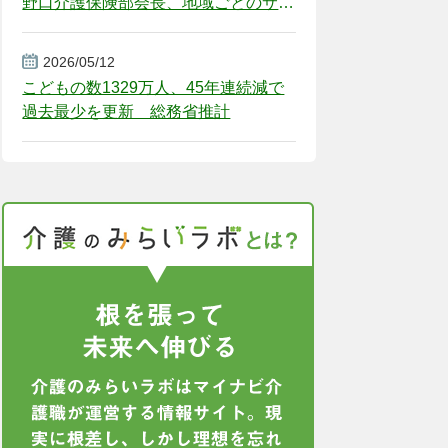
野口介護保険部会長、地域ごとのサー
ビス基盤整備を促す
2026/05/12
こどもの数1329万人、45年連続減で
過去最少を更新 総務省推計