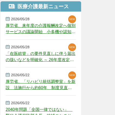
医療介護最新ニュース
2026/05/28
NEW
NEW
NEW
厚労省、来年度の介護報酬改定へ個別
サービスの議論開始 小多機や認知症
GH、厳しい経営環境に危機感
2026/05/28
NEW
NEW
「在医総管」の要件見直しに伴う届出
の扱いなどを明確化 ～ 26年度改定疑
義解釈
2026/05/22
NEW
厚労省、「リハビリ統括調整室」を新
設 法施行から約60年 制度見直し
視野
2026/05/22
2040年問題「全国一律ではない」