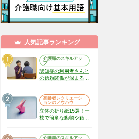
人気記事ランキング
介護職のスキルアッ
プ
認知症の利用者さんと
の信頼関係が深まる声
かけのコツ10選｜認知
症ケアの現場から
高齢者レクリエーシ
（22）
ョンのノウハウ
立体の折り紙15選！一
枚で簡単な動物や箱、
インテリアになる作品
まで
介護職のスキルアッ