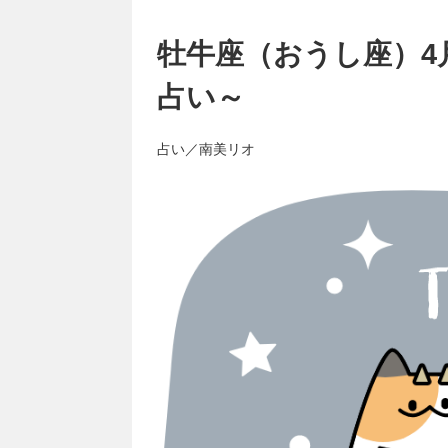
牡牛座（おうし座）4
占い～
占い／南美リオ