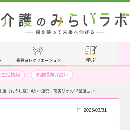
け生活情報
介護職向け占い
牛座（おうし座）4月の運勢～南美リオの12星座占い～
2025/03/31