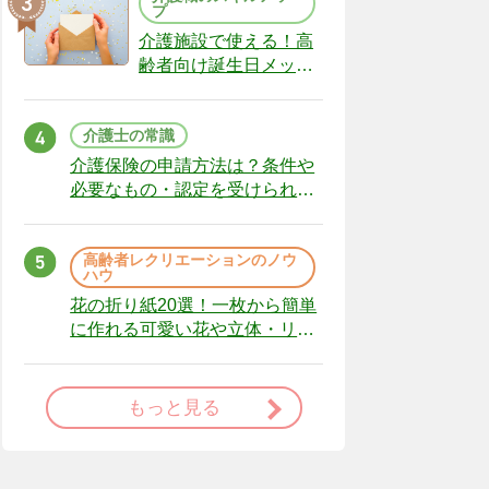
プ
介護施設で使える！高
齢者向け誕生日メッセ
ージの例文と書き方の
ポイント
介護士の常識
介護保険の申請方法は？条件や
必要なもの・認定を受けられな
かった場合の対処法
高齢者レクリエーションのノウ
ハウ
花の折り紙20選！一枚から簡単
に作れる可愛い花や立体・リー
スまで
もっと見る