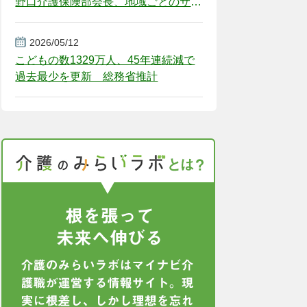
野口介護保険部会長、地域ごとのサー
ビス基盤整備を促す
2026/05/12
こどもの数1329万人、45年連続減で
過去最少を更新 総務省推計