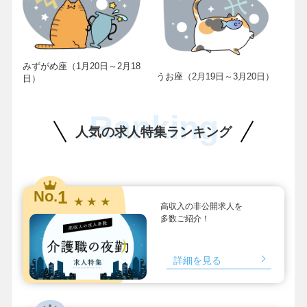
みずがめ座（1月20日～2月18
うお座（2月19日～3月20日）
日）
Ranking
人気の求人特集ランキング
1
No.
★ ★ ★
高収入の非公開求人を
多数ご紹介！
詳細を見る