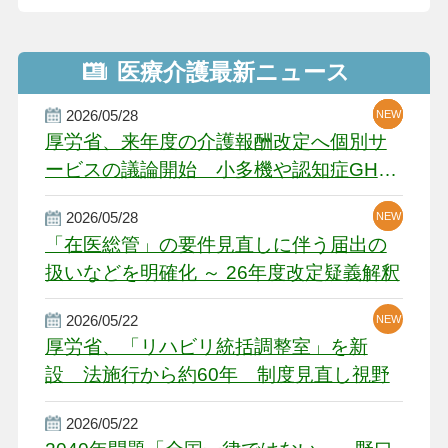
医療介護最新ニュース
2026/05/28
NEW
NEW
NEW
厚労省、来年度の介護報酬改定へ個別サ
ービスの議論開始 小多機や認知症GH、
厳しい経営環境に危機感
2026/05/28
NEW
NEW
「在医総管」の要件見直しに伴う届出の
扱いなどを明確化 ～ 26年度改定疑義解釈
2026/05/22
NEW
厚労省、「リハビリ統括調整室」を新
設 法施行から約60年 制度見直し視野
2026/05/22