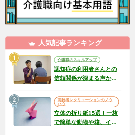
人気記事ランキング
介護職のスキルアップ
認知症の利用者さんとの
信頼関係が深まる声かけ
のコツ10選｜認知症ケア
の現場から（22）
高齢者レクリエーションのノウ
ハウ
立体の折り紙15選！一枚
で簡単な動物や箱、イン
テリアになる作品まで