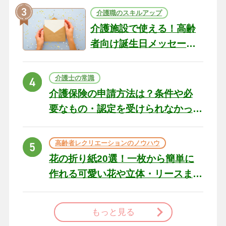
介護職のスキルアップ
介護施設で使える！高齢
者向け誕生日メッセージ
の例文と書き方のポイン
ト
介護士の常識
介護保険の申請方法は？条件や必
要なもの・認定を受けられなかっ
た場合の対処法
高齢者レクリエーションのノウハウ
花の折り紙20選！一枚から簡単に
作れる可愛い花や立体・リースま
で
もっと見る