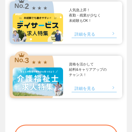
2
No.
★ ★ ★
人気急上昇！
夜勤・残業が少なく
未経験もOK！
詳細を見る
3
No.
★ ★ ★
資格を活かして
給料&キャリアアップの
チャンス！
詳細を見る