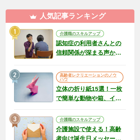
人気記事ランキング
介護職のスキルアップ
認知症の利用者さんとの
信頼関係が深まる声かけ
のコツ10選｜認知症ケア
の現場から（22）
高齢者レクリエーションのノウ
ハウ
立体の折り紙15選！一枚
で簡単な動物や箱、イン
テリアになる作品まで
介護職のスキルアップ
介護施設で使える！高齢
者向け誕生日メッセージ