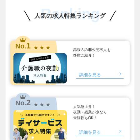
Ranking
人気の求人特集ランキング
1
No.
★ ★ ★
高収入の非公開求人を
多数ご紹介！
詳細を見る
2
No.
★ ★ ★
人気急上昇！
夜勤・残業が少なく
未経験もOK！
詳細を見る