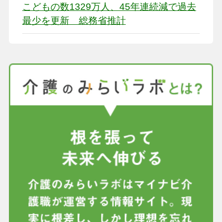
こどもの数1329万人、45年連続減で過去
最少を更新 総務省推計