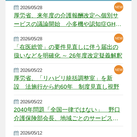
2026/05/28
NEW
NEW
NEW
厚労省、来年度の介護報酬改定へ個別サ
ービスの議論開始 小多機や認知症GH、
厳しい経営環境に危機感
2026/05/28
NEW
NEW
「在医総管」の要件見直しに伴う届出の
扱いなどを明確化 ～ 26年度改定疑義解釈
2026/05/22
NEW
厚労省、「リハビリ統括調整室」を新
設 法施行から約60年 制度見直し視野
2026/05/22
2040年問題「全国一律ではない」 野口
介護保険部会長、地域ごとのサービス基
盤整備を促す
2026/05/12