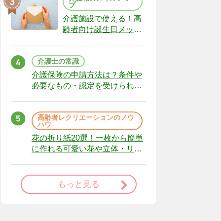
プ
介護施設で使える！高
齢者向け誕生日メッセ
ージの例文と書き方の
ポイント
介護士の常識
介護保険の申請方法は？条件や
必要なもの・認定を受けられな
かった場合の対処法
高齢者レクリエーションのノウ
ハウ
花の折り紙20選！一枚から簡単
に作れる可愛い花や立体・リー
スまで
もっと見る