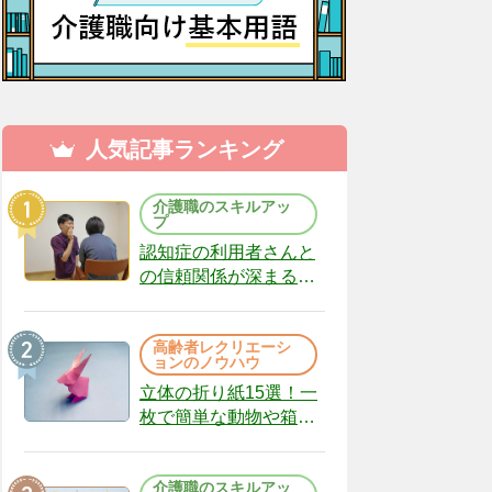
人気記事ランキング
介護職のスキルアッ
プ
認知症の利用者さんと
の信頼関係が深まる声
かけのコツ10選｜認知
症ケアの現場から
高齢者レクリエーシ
（22）
ョンのノウハウ
立体の折り紙15選！一
枚で簡単な動物や箱、
インテリアになる作品
まで
介護職のスキルアッ