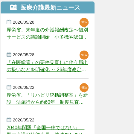
医療介護最新ニュース
2026/05/28
NEW
NEW
NEW
厚労省、来年度の介護報酬改定へ個別
サービスの議論開始 小多機や認知症
GH、厳しい経営環境に危機感
2026/05/28
NEW
NEW
「在医総管」の要件見直しに伴う届出
の扱いなどを明確化 ～ 26年度改定疑
義解釈
2026/05/22
NEW
厚労省、「リハビリ統括調整室」を新
設 法施行から約60年 制度見直し
視野
2026/05/22
2040年問題「全国一律ではない」