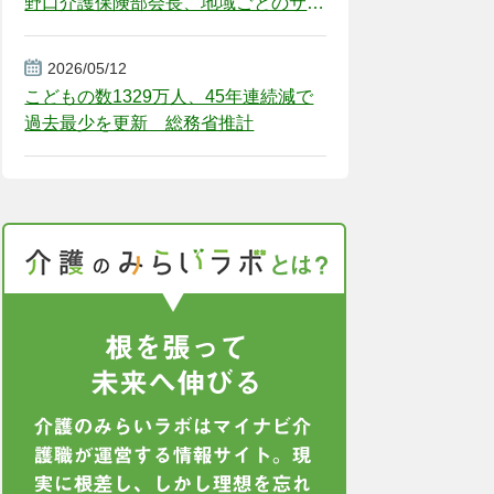
野口介護保険部会長、地域ごとのサー
ビス基盤整備を促す
2026/05/12
こどもの数1329万人、45年連続減で
過去最少を更新 総務省推計