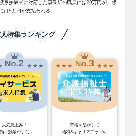
濃厚接触者に対応した事業所の職員には20万円が、感
には5万円が支払われる。
anking
求人特集ランキング
2
3
No.
No.
★
★ ★ ★
★ ★ ★
★ ★ ★
人気急上昇！
資格を活かして
勤・残業が少なく
給料&キャリアアップの