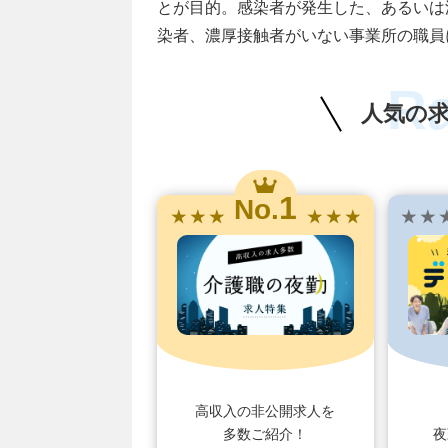
とが目的。感染者が発生した、あるいは
染者、濃厚接触者がいない事業所の職員
R
人気の
1
No.
★ ★ ★
★ ★ ★
★ ★ 
高収入の非公開求人を
多数ご紹介！
夜