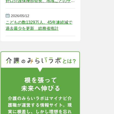
野口介護保険部会長、地域ごとのサー
ビス基盤整備を促す
2026/05/12
こどもの数1329万人、45年連続減で
過去最少を更新 総務省推計