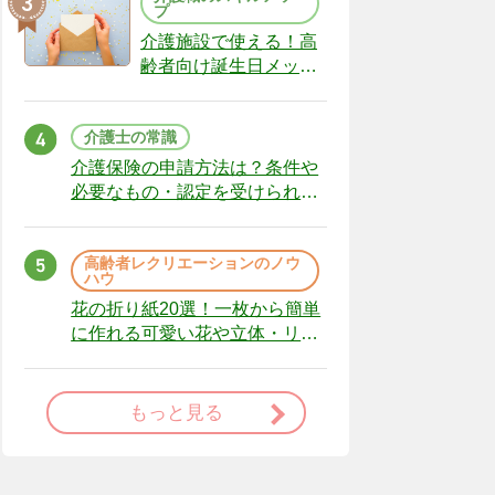
プ
介護施設で使える！高
齢者向け誕生日メッセ
ージの例文と書き方の
ポイント
介護士の常識
介護保険の申請方法は？条件や
必要なもの・認定を受けられな
かった場合の対処法
高齢者レクリエーションのノウ
ハウ
花の折り紙20選！一枚から簡単
に作れる可愛い花や立体・リー
スまで
もっと見る