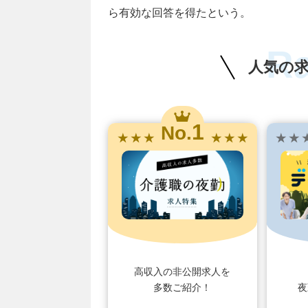
ら有効な回答を得たという。
R
人気の
1
No.
★ ★ ★
★ ★ ★
★ ★ 
高収入の非公開求人を
多数ご紹介！
夜