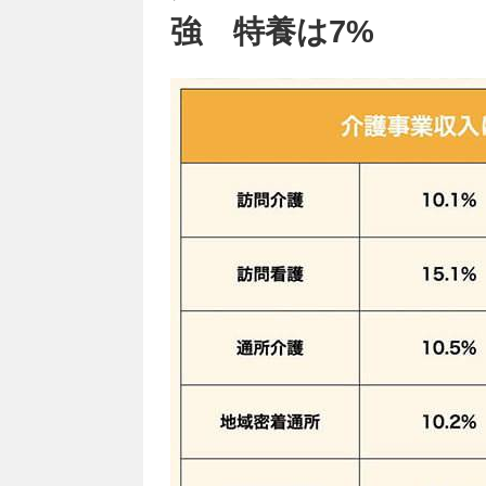
強 特養は7%