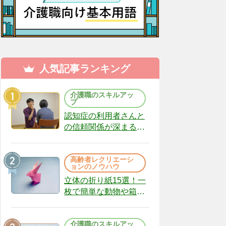
人気記事ランキング
介護職のスキルアッ
プ
認知症の利用者さんと
の信頼関係が深まる声
かけのコツ10選｜認知
症ケアの現場から
高齢者レクリエーシ
（22）
ョンのノウハウ
立体の折り紙15選！一
枚で簡単な動物や箱、
インテリアになる作品
まで
介護職のスキルアッ