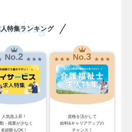
anking
求人特集ランキング
2
3
No.
No.
★
★ ★ ★
★ ★ ★
★ ★ ★
人気急上昇！
資格を活かして
勤・残業が少なく
給料&キャリアアップの
未経験もOK！
チャンス！