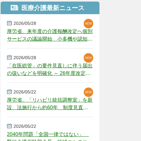
医療介護最新ニュース
2026/05/28
NEW
NEW
NEW
厚労省、来年度の介護報酬改定へ個別
サービスの議論開始 小多機や認知症
GH、厳しい経営環境に危機感
2026/05/28
NEW
NEW
「在医総管」の要件見直しに伴う届出
の扱いなどを明確化 ～ 26年度改定疑
義解釈
2026/05/22
NEW
厚労省、「リハビリ統括調整室」を新
設 法施行から約60年 制度見直し
視野
2026/05/22
2040年問題「全国一律ではない」