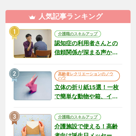
人気記事ランキング
介護職のスキルアップ
認知症の利用者さんとの
信頼関係が深まる声かけ
のコツ10選｜認知症ケア
の現場から（22）
高齢者レクリエーションのノウ
ハウ
立体の折り紙15選！一枚
で簡単な動物や箱、イン
テリアになる作品まで
介護職のスキルアップ
介護施設で使える！高齢
者向け誕生日メッセージ