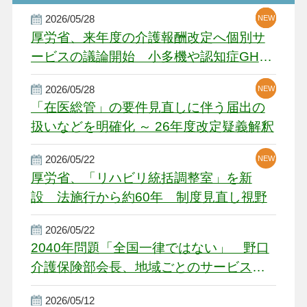
2026/05/28
NEW
NEW
NEW
厚労省、来年度の介護報酬改定へ個別サ
ービスの議論開始 小多機や認知症GH、
厳しい経営環境に危機感
2026/05/28
NEW
NEW
「在医総管」の要件見直しに伴う届出の
扱いなどを明確化 ～ 26年度改定疑義解釈
2026/05/22
NEW
厚労省、「リハビリ統括調整室」を新
設 法施行から約60年 制度見直し視野
2026/05/22
2040年問題「全国一律ではない」 野口
介護保険部会長、地域ごとのサービス基
盤整備を促す
2026/05/12