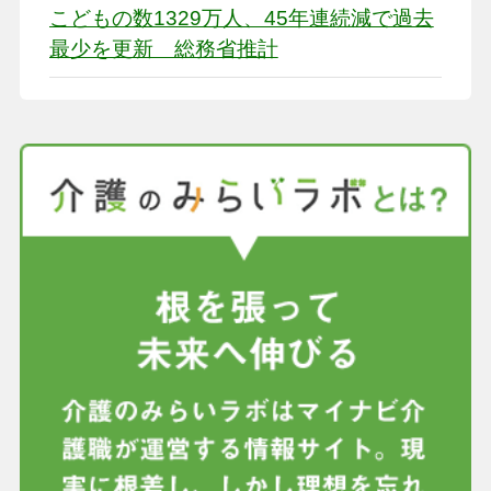
こどもの数1329万人、45年連続減で過去
最少を更新 総務省推計