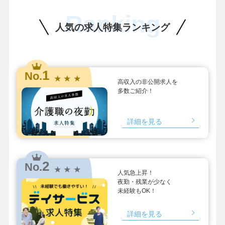
Ranking
人気の求人特集ランキング
1
No.
★ ★ ★
高収入の非公開求人を
多数ご紹介！
詳細を見る
2
No.
★ ★ ★
人気急上昇！
夜勤・残業が少なく
未経験もOK！
詳細を見る