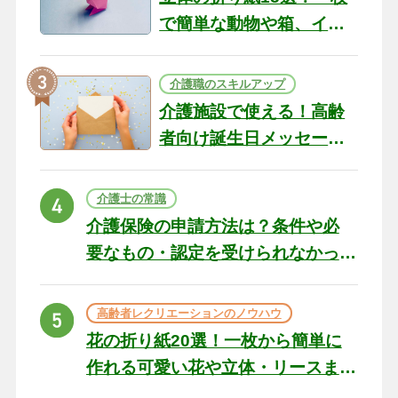
で簡単な動物や箱、イン
テリアになる作品まで
介護職のスキルアップ
介護施設で使える！高齢
者向け誕生日メッセージ
の例文と書き方のポイン
ト
介護士の常識
介護保険の申請方法は？条件や必
要なもの・認定を受けられなかっ
た場合の対処法
高齢者レクリエーションのノウハウ
花の折り紙20選！一枚から簡単に
作れる可愛い花や立体・リースま
で