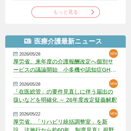
もっと見る
医療介護最新ニュース
2026/05/28
NEW
NEW
NEW
厚労省、来年度の介護報酬改定へ個別サ
ービスの議論開始 小多機や認知症GH、
厳しい経営環境に危機感
2026/05/28
NEW
NEW
「在医総管」の要件見直しに伴う届出の
扱いなどを明確化 ～ 26年度改定疑義解釈
2026/05/22
NEW
厚労省、「リハビリ統括調整室」を新
設 法施行から約60年 制度見直し視野