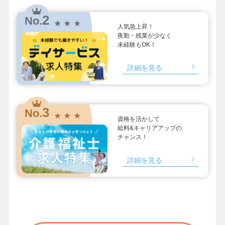
2
No.
★ ★ ★
人気急上昇！
夜勤・残業が少なく
未経験もOK！
詳細を見る
3
No.
★ ★ ★
資格を活かして
給料&キャリアアップの
チャンス！
詳細を見る