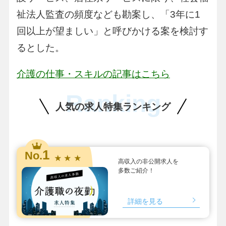
祉法人監査の頻度なども勘案し、「3年に1
回以上が望ましい」と呼びかける案を検討す
るとした。
介護の仕事・スキルの記事はこちら
Ranking
人気の求人特集ランキング
1
No.
★ ★ ★
高収入の非公開求人を
多数ご紹介！
詳細を見る