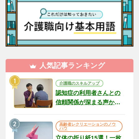
人気記事ランキング
介護職のスキルアップ
認知症の利用者さんとの
信頼関係が深まる声かけ
のコツ10選｜認知症ケア
の現場から（22）
高齢者レクリエーションのノウ
ハウ
立体の折り紙15選！一枚