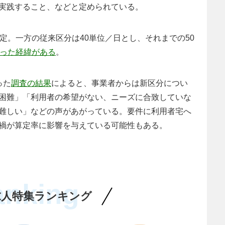
実践すること、などと定められている。
定。一方の従来区分は40単位／日とし、それまでの50
った経緯がある
。
った
調査の結果
によると、事業者からは新区分につい
困難」「利用者の希望がない、ニーズに合致していな
難しい」などの声があがっている。要件に利用者宅へ
禍が算定率に影響を与えている可能性もある。
anking
求人特集ランキング