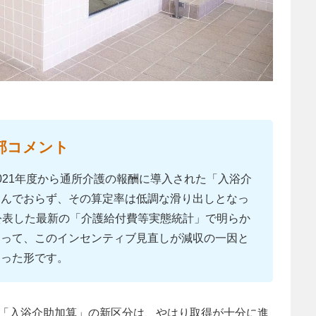
部コメント
021年度から通所介護の報酬に導入された「入浴介
進んでおらず、その算定率は低調な滑り出しとなっ
公表した最新の「介護給付費等実態統計」で明らか
とって、このインセンティブ見直しが減収の一因と
なった形です。
「入浴介助加算」の新区分は、やはり取得が十分に進