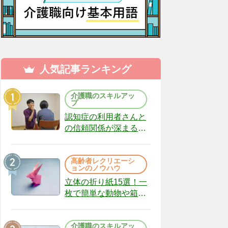
人気記事ランキング
介護職のスキルアッ
プ
認知症の利用者さんと
の信頼関係が深まる声
かけのコツ10選｜認知
症ケアの現場から
高齢者レクリエーシ
（22）
ョンのノウハウ
立体の折り紙15選！一
枚で簡単な動物や箱、
インテリアになる作品
まで
介護職のスキルアッ