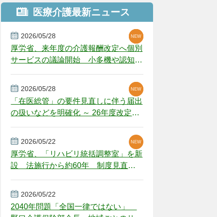
医療介護最新ニュース
2026/05/28
NEW
NEW
NEW
厚労省、来年度の介護報酬改定へ個別
サービスの議論開始 小多機や認知症
GH、厳しい経営環境に危機感
2026/05/28
NEW
NEW
「在医総管」の要件見直しに伴う届出
の扱いなどを明確化 ～ 26年度改定疑
義解釈
2026/05/22
NEW
厚労省、「リハビリ統括調整室」を新
設 法施行から約60年 制度見直し
視野
2026/05/22
2040年問題「全国一律ではない」