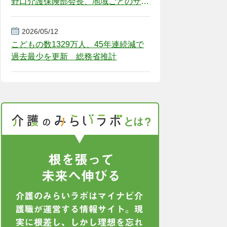
野口介護保険部会長、地域ごとのサー
ビス基盤整備を促す
2026/05/12
こどもの数1329万人、45年連続減で
過去最少を更新 総務省推計