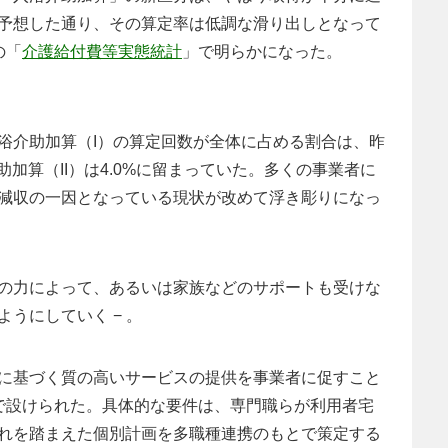
予想した通り、その算定率は低調な滑り出しとなって
の「
介護給付費等実態統計
」で明らかになった。
浴介助加算（I）の算定回数が全体に占める割合は、昨
介助加算（II）は4.0%に留まっていた。多くの事業者に
減収の一因となっている現状が改めて浮き彫りになっ
の力によって、あるいは家族などのサポートも受けな
うにしていく − 。
に基づく質の高いサービスの提供を事業者に促すこと
で設けられた。具体的な要件は、専門職らが利用者宅
れを踏まえた個別計画を多職種連携のもとで策定する