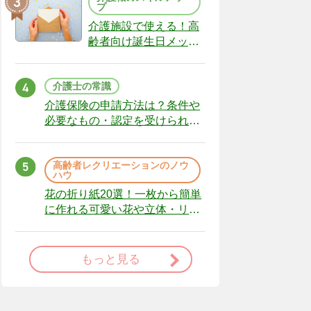
プ
介護施設で使える！高
齢者向け誕生日メッセ
ージの例文と書き方の
ポイント
介護士の常識
介護保険の申請方法は？条件や
必要なもの・認定を受けられな
かった場合の対処法
高齢者レクリエーションのノウ
ハウ
花の折り紙20選！一枚から簡単
に作れる可愛い花や立体・リー
スまで
もっと見る