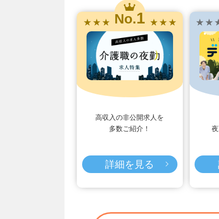
1
No.
★ ★ ★
★ ★ ★
★ ★ 
高収入の非公開求人を
多数ご紹介！
夜
詳細を見る