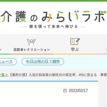
ニュース
今日は何の日？雑学
覧 >
【通所介護】入浴介助加算の新区分の算定率、4%に留まる 事
2022/02/17