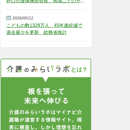
野口介護保険部会長、地域ごとのサー
ビス基盤整備を促す
2026/05/12
こどもの数1329万人、45年連続減で
過去最少を更新 総務省推計