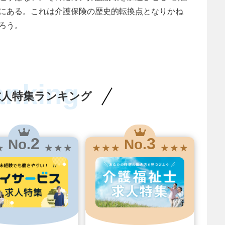
にある。これは介護保険の歴史的転換点となりかね
ろう。
anking
求人特集ランキング
2
3
No.
No.
★
★ ★ ★
★ ★ ★
★ ★ ★