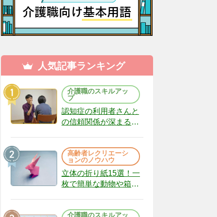
人気記事ランキング
介護職のスキルアッ
プ
認知症の利用者さんと
の信頼関係が深まる声
かけのコツ10選｜認知
症ケアの現場から
高齢者レクリエーシ
（22）
ョンのノウハウ
立体の折り紙15選！一
枚で簡単な動物や箱、
インテリアになる作品
まで
介護職のスキルアッ