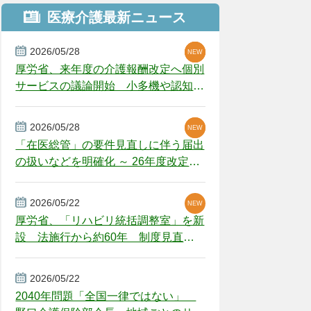
医療介護最新ニュース
2026/05/28
NEW
NEW
NEW
厚労省、来年度の介護報酬改定へ個別
サービスの議論開始 小多機や認知症
GH、厳しい経営環境に危機感
2026/05/28
NEW
NEW
「在医総管」の要件見直しに伴う届出
の扱いなどを明確化 ～ 26年度改定疑
義解釈
2026/05/22
NEW
厚労省、「リハビリ統括調整室」を新
設 法施行から約60年 制度見直し
視野
2026/05/22
2040年問題「全国一律ではない」