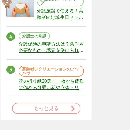
プ
介護施設で使える！高
齢者向け誕生日メッセ
ージの例文と書き方の
ポイント
介護士の常識
介護保険の申請方法は？条件や
必要なもの・認定を受けられな
かった場合の対処法
高齢者レクリエーションのノウ
ハウ
花の折り紙20選！一枚から簡単
に作れる可愛い花や立体・リー
スまで
もっと見る