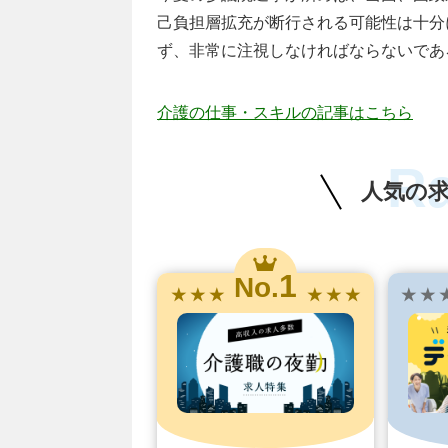
己負担層拡充が断行される可能性は十分
ず、非常に注視しなければならないであ
介護の仕事・スキルの記事はこちら
R
人気の
1
No.
★ ★ ★
★ ★ ★
★ ★ 