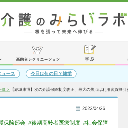
ニュース
今日は何の日？雑学
覧 >
【結城康博】次の介護保険制度改正、最大の焦点は利用者負担引
2022/04/26
護保険部会
#後期高齢者医療制度
#社会保障