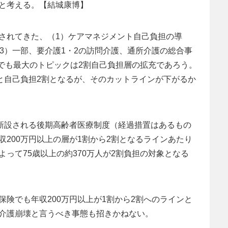
と考える。【結城康博】
されてきた、（1）ケアマネジメント自己負担の導
3）一部、要介護1・2の訪問介護、通所介護の総合事
中でも最大のトピックは2割自己負担層の拡充であろう。
ると自己負担2割となるが、そのカットラインが下がるか
が新設される後期高齢者医療制度（経過措置はあるもの
200万円以上の層が1割から2割となるラインあたり
って75歳以上の約370万人が2割負担の対象となる
険でも年収200万円以上が1割から2割へのラインと
介護崩壊と言うべき事態も招きかねない。