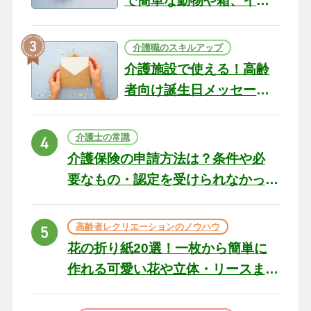
で簡単な動物や箱、イン
テリアになる作品まで
介護職のスキルアップ
介護施設で使える！高齢
者向け誕生日メッセージ
の例文と書き方のポイン
ト
介護士の常識
介護保険の申請方法は？条件や必
要なもの・認定を受けられなかっ
た場合の対処法
高齢者レクリエーションのノウハウ
花の折り紙20選！一枚から簡単に
作れる可愛い花や立体・リースま
で