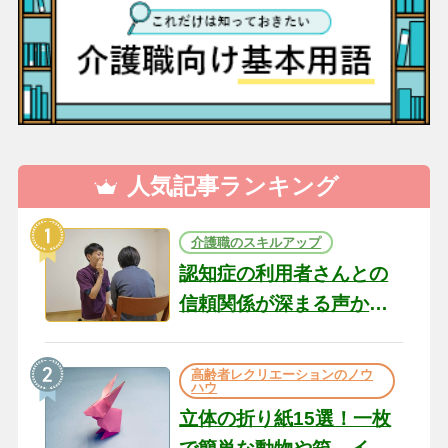
人気記事ランキング
介護職のスキルアップ
認知症の利用者さんとの
信頼関係が深まる声かけ
のコツ10選｜認知症ケア
の現場から（22）
高齢者レクリエーションのノウ
ハウ
立体の折り紙15選！一枚