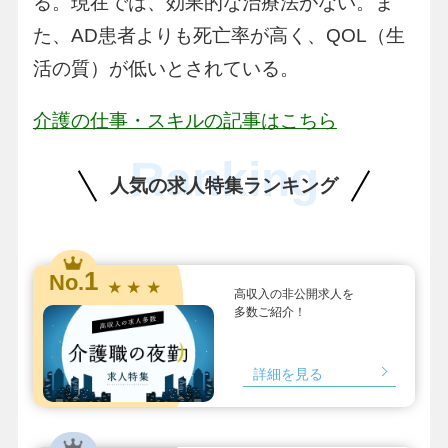
る。現在では、効果的な治療法がない。ま
た、AD患者よりも死亡率が高く、QOL（生
活の質）が低いとされている。
介護の仕事・スキルの記事はこちら
Ranking
人気の求人特集ランキング
1
No.
★ ★ ★
高収入の非公開求人を
多数ご紹介！
詳細を見る