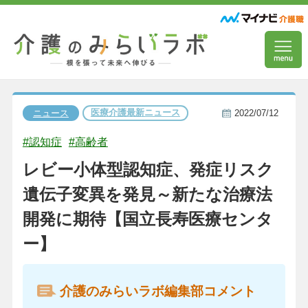
医療介護最新ニュース
ニュース
2022/07/12
#認知症
#高齢者
レビー小体型認知症、発症リスク
遺伝子変異を発見～新たな治療法
開発に期待【国立長寿医療センタ
ー】
介護のみらいラボ編集部コメント