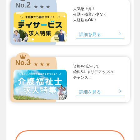
2
No.
★ ★ ★
人気急上昇！
夜勤・残業が少なく
未経験もOK！
詳細を見る
3
No.
★ ★ ★
資格を活かして
給料&キャリアアップの
チャンス！
詳細を見る