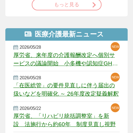
もっと見る
医療介護最新ニュース
2026/05/28
NEW
NEW
NEW
厚労省、来年度の介護報酬改定へ個別サ
ービスの議論開始 小多機や認知症GH、
厳しい経営環境に危機感
2026/05/28
NEW
NEW
「在医総管」の要件見直しに伴う届出の
扱いなどを明確化 ～ 26年度改定疑義解釈
2026/05/22
NEW
厚労省、「リハビリ統括調整室」を新
設 法施行から約60年 制度見直し視野