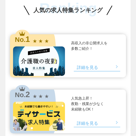
Ranking
人気の求人特集ランキング
1
No.
★ ★ ★
高収入の非公開求人を
多数ご紹介！
詳細を見る
2
No.
★ ★ ★
人気急上昇！
夜勤・残業が少なく
未経験もOK！
詳細を見る