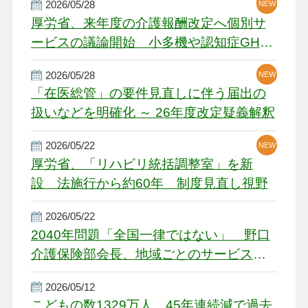
2026/05/28
NEW
NEW
NEW
厚労省、来年度の介護報酬改定へ個別サ
ービスの議論開始 小多機や認知症GH、
厳しい経営環境に危機感
2026/05/28
NEW
NEW
「在医総管」の要件見直しに伴う届出の
扱いなどを明確化 ～ 26年度改定疑義解釈
2026/05/22
NEW
厚労省、「リハビリ統括調整室」を新
設 法施行から約60年 制度見直し視野
2026/05/22
2040年問題「全国一律ではない」 野口
介護保険部会長、地域ごとのサービス基
盤整備を促す
2026/05/12
こどもの数1329万人、45年連続減で過去