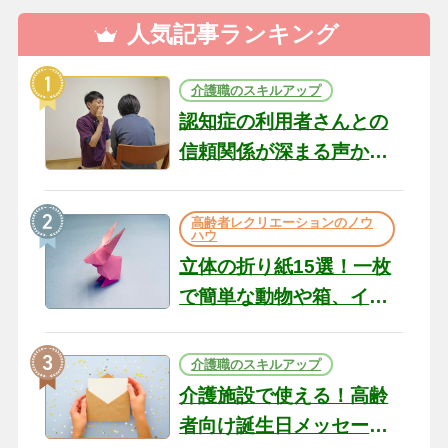
人気記事ランキング
介護職のスキルアップ
認知症の利用者さんとの
信頼関係が深まる声かけ
のコツ10選｜認知症ケア
の現場から（22）
高齢者レクリエーションのノウ
ハウ
立体の折り紙15選！一枚
で簡単な動物や箱、イン
テリアになる作品まで
介護職のスキルアップ
介護施設で使える！高齢
者向け誕生日メッセージ