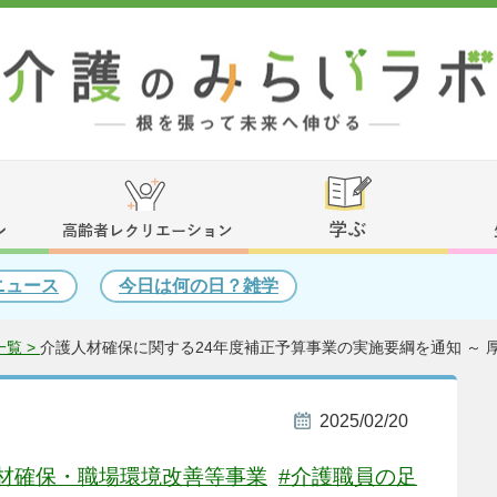
ニュース
今日は何の日？雑学
覧 >
介護人材確保に関する24年度補正予算事業の実施要綱を通知 ～ 
2025/02/20
人材確保・職場環境改善等事業
#介護職員の足