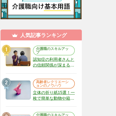
人気記事ランキング
介護職のスキルアッ
プ
認知症の利用者さんと
の信頼関係が深まる声
かけのコツ10選｜認知
症ケアの現場から
高齢者レクリエーシ
（22）
ョンのノウハウ
立体の折り紙15選！一
枚で簡単な動物や箱、
インテリアになる作品
まで
介護職のスキルアッ