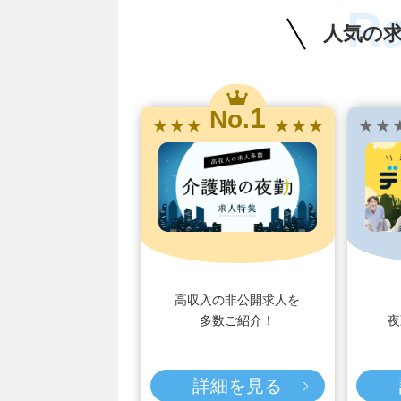
R
人気の
1
No.
★ ★ ★
★ ★ ★
★ ★ 
高収入の非公開求人を
多数ご紹介！
夜
詳細を見る