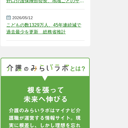
野口介護保険部会長、地域ごとのサー
ビス基盤整備を促す
2026/05/12
こどもの数1329万人、45年連続減で
過去最少を更新 総務省推計