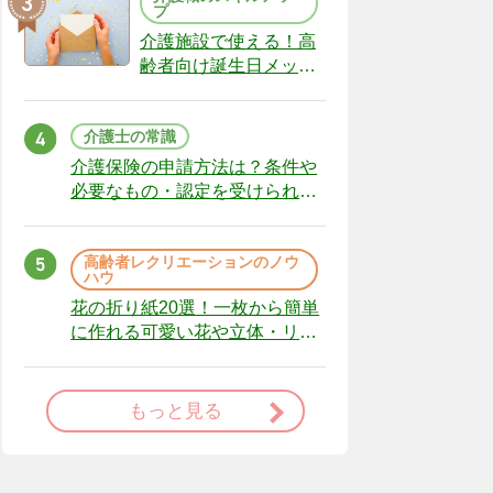
プ
介護施設で使える！高
齢者向け誕生日メッセ
ージの例文と書き方の
ポイント
介護士の常識
介護保険の申請方法は？条件や
必要なもの・認定を受けられな
かった場合の対処法
高齢者レクリエーションのノウ
ハウ
花の折り紙20選！一枚から簡単
に作れる可愛い花や立体・リー
スまで
もっと見る