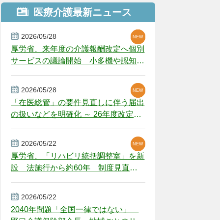
医療介護最新ニュース
2026/05/28
NEW
NEW
NEW
厚労省、来年度の介護報酬改定へ個別
サービスの議論開始 小多機や認知症
GH、厳しい経営環境に危機感
2026/05/28
NEW
NEW
「在医総管」の要件見直しに伴う届出
の扱いなどを明確化 ～ 26年度改定疑
義解釈
2026/05/22
NEW
厚労省、「リハビリ統括調整室」を新
設 法施行から約60年 制度見直し
視野
2026/05/22
2040年問題「全国一律ではない」