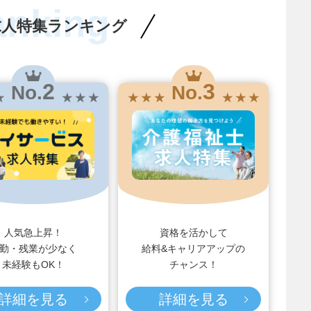
anking
求人特集ランキング
2
3
No.
No.
★
★ ★ ★
★ ★ ★
★ ★ ★
人気急上昇！
資格を活かして
勤・残業が少なく
給料&キャリアアップの
未経験もOK！
チャンス！
詳細を見る
詳細を見る