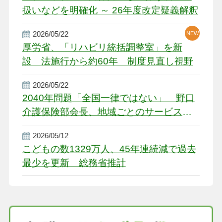
扱いなどを明確化 ～ 26年度改定疑義解釈
2026/05/22
NEW
厚労省、「リハビリ統括調整室」を新
設 法施行から約60年 制度見直し視野
2026/05/22
2040年問題「全国一律ではない」 野口
介護保険部会長、地域ごとのサービス基
盤整備を促す
2026/05/12
こどもの数1329万人、45年連続減で過去
最少を更新 総務省推計