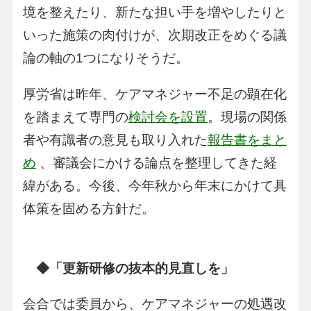
境を整えたり、新たな担い手を増やしたりと
いった施策の肉付けが、次期改正をめぐる議
論の軸の1つになりそうだ。
厚労省は昨年、ケアマネジャー不足の顕在化
を踏まえて専門の
検討会を設置
。現場の関係
者や有識者の意見も取り入れた
報告書をまと
め
、審議会にかける論点を整理してきた経
緯がある。今後、今年秋から年末にかけて具
体策を固める方針だ。
◆「更新研修の抜本的見直しを」
会合では委員から、ケアマネジャーの処遇改