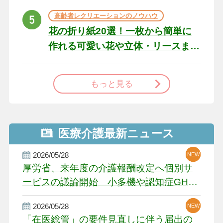
高齢者レクリエーションのノウハウ
花の折り紙20選！一枚から簡単に
作れる可愛い花や立体・リースま
で
もっと見る
医療介護最新ニュース
2026/05/28
NEW
NEW
NEW
厚労省、来年度の介護報酬改定へ個別サ
ービスの議論開始 小多機や認知症GH、
厳しい経営環境に危機感
2026/05/28
NEW
NEW
「在医総管」の要件見直しに伴う届出の