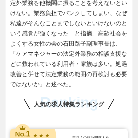
定外業務を他機関に振ることを考えないとい
けない。業務負担でパンクしてしまい、なぜ
私達がそんなことまでしないといけないのと
いう感覚が強くなった」と指摘。高齢社会を
よくする女性の会の石田路子副理事長は、
「ケアマネジャーの法定外業務の相談支援な
どに救われている利用者・家族は多い。処遇
改善と併せて法定業務の範囲の再検討も必要
ではないか」と述べた。
Ranking
人気の求人特集ランキング
1
No.
★ ★ ★
高収入の非公開求人を