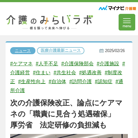
医療介護最新ニュース
ニュース
2025/02/26
#ケアマネ
#人手不足
#介護保険部会
#介護施設
#
介護経営
#住まい
#共生社会
#処遇改善
#制度改
正
#生産性向上
#自治体
#訪問介護
#認知症
#通
所介護
次の介護保険改正、論点にケアマ
ネの「職責に見合う処遇確保」
厚労省 法定研修の負担減も