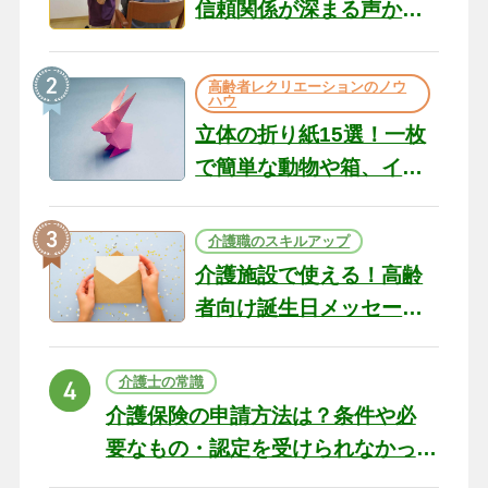
信頼関係が深まる声かけ
のコツ10選｜認知症ケア
の現場から（22）
高齢者レクリエーションのノウ
ハウ
立体の折り紙15選！一枚
で簡単な動物や箱、イン
テリアになる作品まで
介護職のスキルアップ
介護施設で使える！高齢
者向け誕生日メッセージ
の例文と書き方のポイン
ト
介護士の常識
介護保険の申請方法は？条件や必
要なもの・認定を受けられなかっ
た場合の対処法