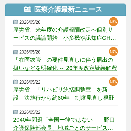
医療介護最新ニュース
2026/05/28
NEW
NEW
NEW
厚労省、来年度の介護報酬改定へ個別サ
ービスの議論開始 小多機や認知症GH、
厳しい経営環境に危機感
2026/05/28
NEW
NEW
「在医総管」の要件見直しに伴う届出の
扱いなどを明確化 ～ 26年度改定疑義解釈
2026/05/22
NEW
厚労省、「リハビリ統括調整室」を新
設 法施行から約60年 制度見直し視野
2026/05/22
2040年問題「全国一律ではない」 野口
介護保険部会長、地域ごとのサービス基