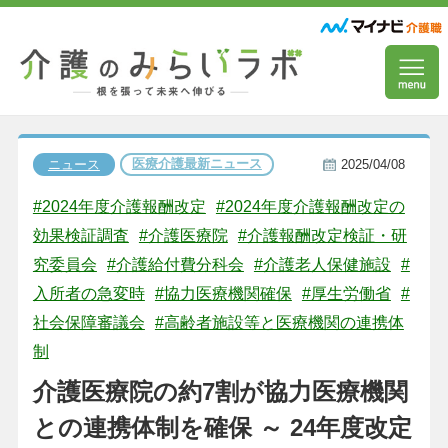
医療介護最新ニュース
ニュース
2025/04/08
#2024年度介護報酬改定
#2024年度介護報酬改定の
効果検証調査
#介護医療院
#介護報酬改定検証・研
究委員会
#介護給付費分科会
#介護老人保健施設
#
入所者の急変時
#協力医療機関確保
#厚生労働省
#
社会保障審議会
#高齢者施設等と医療機関の連携体
制
介護医療院の約7割が協力医療機関
との連携体制を確保 ～ 24年度改定