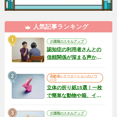
人気記事ランキング
介護職のスキルアップ
認知症の利用者さんとの
信頼関係が深まる声かけ
のコツ10選｜認知症ケア
の現場から（22）
高齢者レクリエーションのノウ
ハウ
立体の折り紙15選！一枚
で簡単な動物や箱、イン
テリアになる作品まで
介護職のスキルアップ