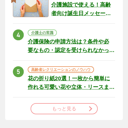
介護施設で使える！高齢
者向け誕生日メッセージ
の例文と書き方のポイン
ト
介護士の常識
介護保険の申請方法は？条件や必
要なもの・認定を受けられなかっ
た場合の対処法
高齢者レクリエーションのノウハウ
花の折り紙20選！一枚から簡単に
作れる可愛い花や立体・リースま
で
もっと見る