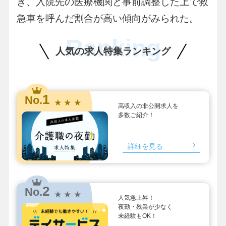
き、入院先の医療機関と事前調整した上で救
急車を呼んだ割合が高い傾向がみられた。
Ranking
人気の求人特集ランキング
1
No.
★ ★ ★
高収入の非公開求人を
多数ご紹介！
詳細を見る
2
No.
★ ★ ★
人気急上昇！
夜勤・残業が少なく
未経験もOK！