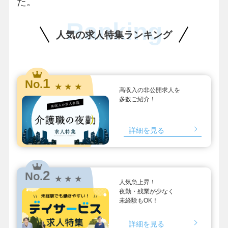
た。
Ranking
人気の求人特集ランキング
1
No.
★ ★ ★
高収入の非公開求人を
多数ご紹介！
詳細を見る
2
No.
★ ★ ★
人気急上昇！
夜勤・残業が少なく
未経験もOK！
詳細を見る