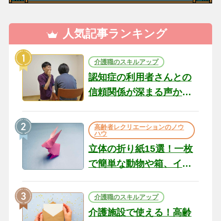
人気記事ランキング
介護職のスキルアップ
認知症の利用者さんとの
信頼関係が深まる声かけ
のコツ10選｜認知症ケア
の現場から（22）
高齢者レクリエーションのノウ
ハウ
立体の折り紙15選！一枚
で簡単な動物や箱、イン
テリアになる作品まで
介護職のスキルアップ
介護施設で使える！高齢