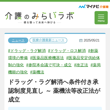
医療介護最新ニュース
ニュース
2025/05/21
#ドラッグ・ラグ解消
#ドラッグ・ロス解消
#創薬
環境の整備
#医薬品医療機器法
#医薬品安定供給体
制の強化
#参院本会議で可決・成立
#改正法
#薬局
機能の強化
#薬機法
ドラッグ・ラグ解消へ条件付き承
認制度見直し ～ 薬機法等改正法が
成立