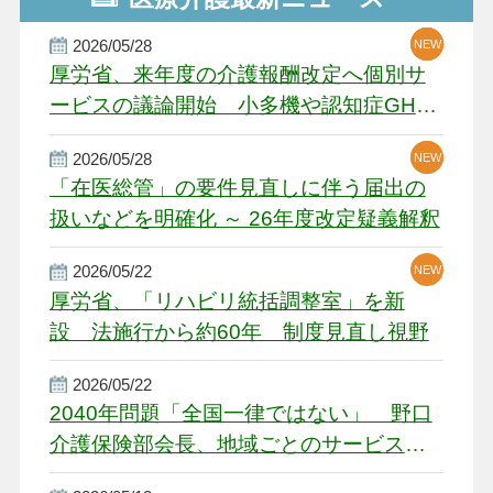
2026/05/28
NEW
NEW
NEW
厚労省、来年度の介護報酬改定へ個別サ
ービスの議論開始 小多機や認知症GH、
厳しい経営環境に危機感
2026/05/28
NEW
NEW
「在医総管」の要件見直しに伴う届出の
扱いなどを明確化 ～ 26年度改定疑義解釈
2026/05/22
NEW
厚労省、「リハビリ統括調整室」を新
設 法施行から約60年 制度見直し視野
2026/05/22
2040年問題「全国一律ではない」 野口
介護保険部会長、地域ごとのサービス基
盤整備を促す