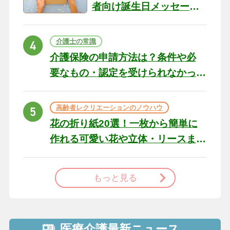
者向け誕生日メッセージ
の例文と書き方のポイン
ト
介護士の常識
介護保険の申請方法は？条件や必
要なもの・認定を受けられなかっ
た場合の対処法
高齢者レクリエーションのノウハウ
花の折り紙20選！一枚から簡単に
作れる可愛い花や立体・リースま
で
もっと見る
医療介護最新ニュース