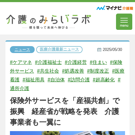
医療介護最新ニュース
ニュース
2025/05/30
#ケアマネ
#介護福祉士
#介護経営
#住まい
#保険
外サービス
#共生社会
#処遇改善
#制度改正
#医療
看護
#福祉用具
#自治体
#訪問介護
#超高齢化
#
通所介護
保険外サービスを「産福共創」で
振興 経産省が戦略を発表 介護
事業者も一翼に