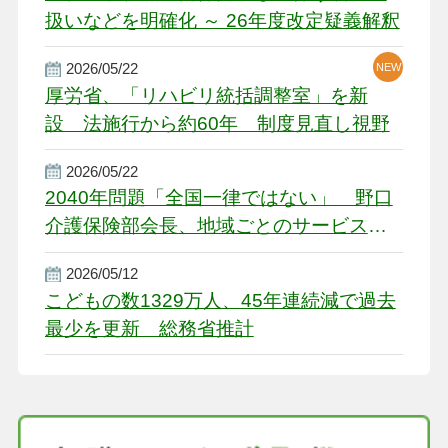
扱いなどを明確化 ～ 26年度改定疑義解釈
2026/05/22
NEW
厚労省、「リハビリ統括調整室」を新
設 法施行から約60年 制度見直し視野
2026/05/22
2040年問題「全国一律ではない」 野口
介護保険部会長、地域ごとのサービス基
盤整備を促す
2026/05/12
こどもの数1329万人、45年連続減で過去
最少を更新 総務省推計