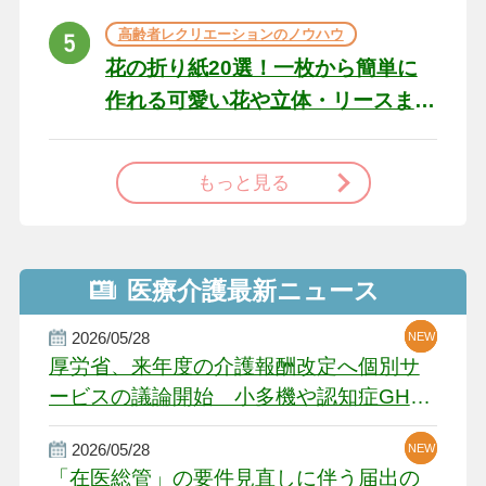
高齢者レクリエーションのノウハウ
花の折り紙20選！一枚から簡単に
作れる可愛い花や立体・リースま
で
もっと見る
医療介護最新ニュース
2026/05/28
NEW
NEW
NEW
厚労省、来年度の介護報酬改定へ個別サ
ービスの議論開始 小多機や認知症GH、
厳しい経営環境に危機感
2026/05/28
NEW
NEW
「在医総管」の要件見直しに伴う届出の