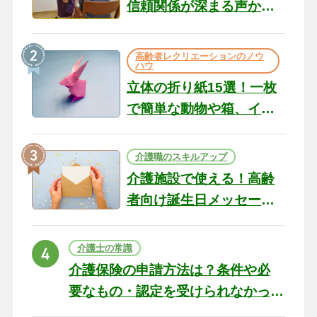
信頼関係が深まる声かけ
のコツ10選｜認知症ケア
の現場から（22）
高齢者レクリエーションのノウ
ハウ
立体の折り紙15選！一枚
で簡単な動物や箱、イン
テリアになる作品まで
介護職のスキルアップ
介護施設で使える！高齢
者向け誕生日メッセージ
の例文と書き方のポイン
ト
介護士の常識
介護保険の申請方法は？条件や必
要なもの・認定を受けられなかっ
た場合の対処法