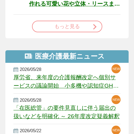
作れる可愛い花や立体・リースま
で
もっと見る
医療介護最新ニュース
2026/05/28
NEW
NEW
NEW
厚労省、来年度の介護報酬改定へ個別サ
ービスの議論開始 小多機や認知症GH、
厳しい経営環境に危機感
2026/05/28
NEW
NEW
「在医総管」の要件見直しに伴う届出の
扱いなどを明確化 ～ 26年度改定疑義解釈
2026/05/22
NEW