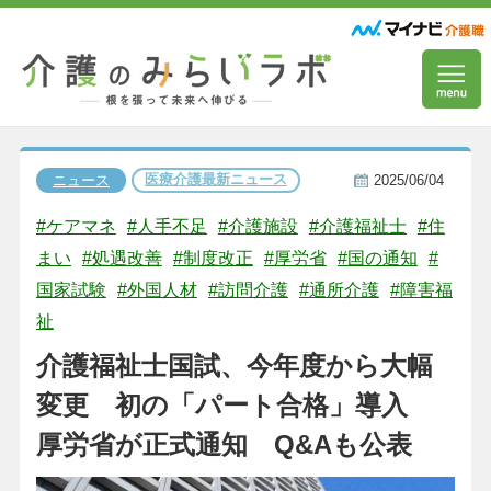
医療介護最新ニュース
ニュース
2025/06/04
#ケアマネ
#人手不足
#介護施設
#介護福祉士
#住
まい
#処遇改善
#制度改正
#厚労省
#国の通知
#
国家試験
#外国人材
#訪問介護
#通所介護
#障害福
祉
介護福祉士国試、今年度から大幅
変更 初の「パート合格」導入
厚労省が正式通知 Q&Aも公表