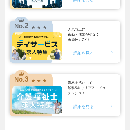
2
No.
★ ★ ★
人気急上昇！
夜勤・残業が少なく
未経験もOK！
詳細を見る
3
No.
★ ★ ★
資格を活かして
給料&キャリアアップの
チャンス！
詳細を見る