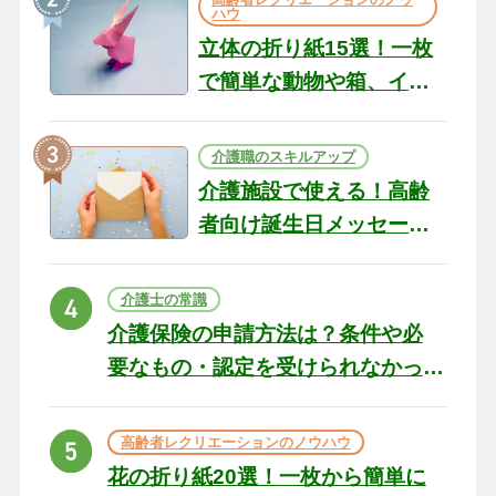
ハウ
立体の折り紙15選！一枚
で簡単な動物や箱、イン
テリアになる作品まで
介護職のスキルアップ
介護施設で使える！高齢
者向け誕生日メッセージ
の例文と書き方のポイン
ト
介護士の常識
介護保険の申請方法は？条件や必
要なもの・認定を受けられなかっ
た場合の対処法
高齢者レクリエーションのノウハウ
花の折り紙20選！一枚から簡単に