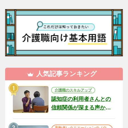
人気記事ランキング
介護職のスキルアップ
認知症の利用者さんとの
信頼関係が深まる声かけ
のコツ10選｜認知症ケア
の現場から（22）
高齢者レクリエーションのノウ