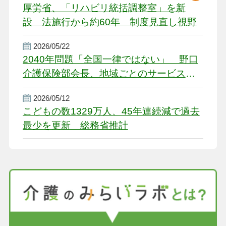
厚労省、「リハビリ統括調整室」を新
設 法施行から約60年 制度見直し視野
2026/05/22
2040年問題「全国一律ではない」 野口
介護保険部会長、地域ごとのサービス基
盤整備を促す
2026/05/12
こどもの数1329万人、45年連続減で過去
最少を更新 総務省推計