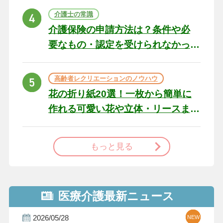
ト
介護士の常識
介護保険の申請方法は？条件や必
要なもの・認定を受けられなかっ
た場合の対処法
高齢者レクリエーションのノウハウ
花の折り紙20選！一枚から簡単に
作れる可愛い花や立体・リースま
で
もっと見る
医療介護最新ニュース
2026/05/28
NEW
NEW
NEW