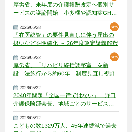
厚労省、来年度の介護報酬改定へ個別サ
ービスの議論開始 小多機や認知症GH、
厳しい経営環境に危機感
2026/05/28
NEW
NEW
「在医総管」の要件見直しに伴う届出の
扱いなどを明確化 ～ 26年度改定疑義解釈
2026/05/22
NEW
厚労省、「リハビリ統括調整室」を新
設 法施行から約60年 制度見直し視野
2026/05/22
2040年問題「全国一律ではない」 野口
介護保険部会長、地域ごとのサービス基
盤整備を促す
2026/05/12
こどもの数1329万人、45年連続減で過去