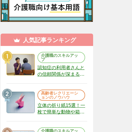
人気記事ランキング
介護職のスキルアッ
プ
認知症の利用者さんと
の信頼関係が深まる声
かけのコツ10選｜認知
症ケアの現場から
高齢者レクリエーシ
（22）
ョンのノウハウ
立体の折り紙15選！一
枚で簡単な動物や箱、
インテリアになる作品
まで
介護職のスキルアッ