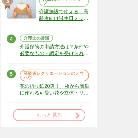
プ
介護施設で使える！高
齢者向け誕生日メッセ
ージの例文と書き方の
ポイント
介護士の常識
介護保険の申請方法は？条件や
必要なもの・認定を受けられな
かった場合の対処法
高齢者レクリエーションのノウ
ハウ
花の折り紙20選！一枚から簡単
に作れる可愛い花や立体・リー
スまで
もっと見る