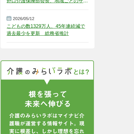
野口介護保険部会長、地域ごとのサー
ビス基盤整備を促す
2026/05/12
こどもの数1329万人、45年連続減で
過去最少を更新 総務省推計