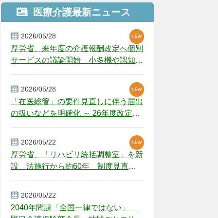
医療介護最新ニュース
2026/05/28
NEW
NEW
NEW
厚労省、来年度の介護報酬改定へ個別
サービスの議論開始 小多機や認知症
GH、厳しい経営環境に危機感
2026/05/28
NEW
NEW
「在医総管」の要件見直しに伴う届出
の扱いなどを明確化 ～ 26年度改定疑
義解釈
2026/05/22
NEW
厚労省、「リハビリ統括調整室」を新
設 法施行から約60年 制度見直し
視野
2026/05/22
2040年問題「全国一律ではない」