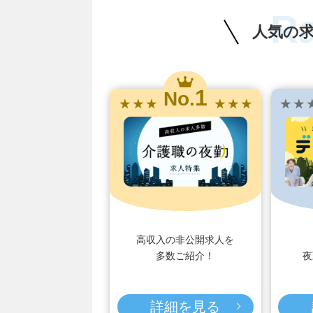
R
人気の
1
No.
★ ★ ★
★ ★ ★
★ ★ 
高収入の非公開求人を
多数ご紹介！
夜
詳細を見る