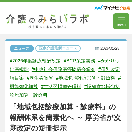
医療介護最新ニュース
ニュース
2026/01/28
#2026年度診療報酬改定
#BCP策定義務
#かかりつ
け医機能
#中央社会保険医療協議会総会
#個別改定
項目案
#厚生労働省
#地域包括診療加算・診療料
#
機能強化加算
#生活習慣病管理料
#認知症地域包括
診療加算・診療料
「地域包括診療加算・診療料」の
報酬体系を簡素化へ ～ 厚労省が次
期改定の短冊提示