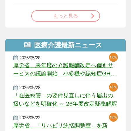
で
もっと見る
医療介護最新ニュース
2026/05/28
NEW
NEW
NEW
厚労省、来年度の介護報酬改定へ個別サ
ービスの議論開始 小多機や認知症GH、
厳しい経営環境に危機感
2026/05/28
NEW
NEW
「在医総管」の要件見直しに伴う届出の
扱いなどを明確化 ～ 26年度改定疑義解釈
2026/05/22
NEW
厚労省、「リハビリ統括調整室」を新