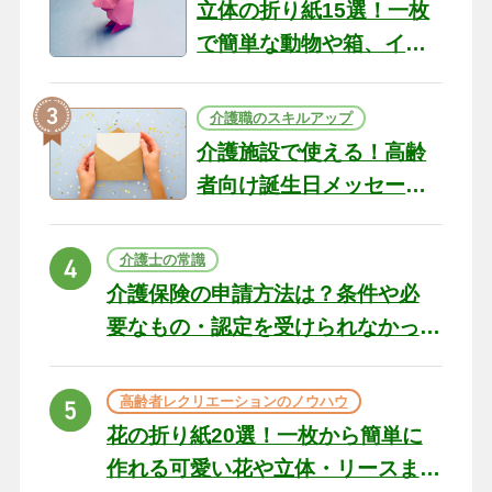
立体の折り紙15選！一枚
で簡単な動物や箱、イン
テリアになる作品まで
介護職のスキルアップ
介護施設で使える！高齢
者向け誕生日メッセージ
の例文と書き方のポイン
ト
介護士の常識
介護保険の申請方法は？条件や必
要なもの・認定を受けられなかっ
た場合の対処法
高齢者レクリエーションのノウハウ
花の折り紙20選！一枚から簡単に
作れる可愛い花や立体・リースま