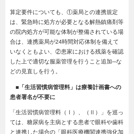
算定要件についても、①薬局との連携規定
は、緊急時に処方が必要となる解熱鎮痛剤等
の院内処方が可能な体制が整備されている場
合は、連携薬局が24時間対応体制を備えて
いなくともよい、②患家における残薬を確認
した上で適切な服薬管理を行うこと追加─な
どの見直しを行う。
■「生活習慣病管理料」は療養計画書への
患者署名が不要に
「生活習慣病管理料（Ⅰ）、（Ⅱ）」を巡っ
ては、糖尿病を主病とする患者で眼科や歯科
と連携した場合の「眼科医療機関連携強化加