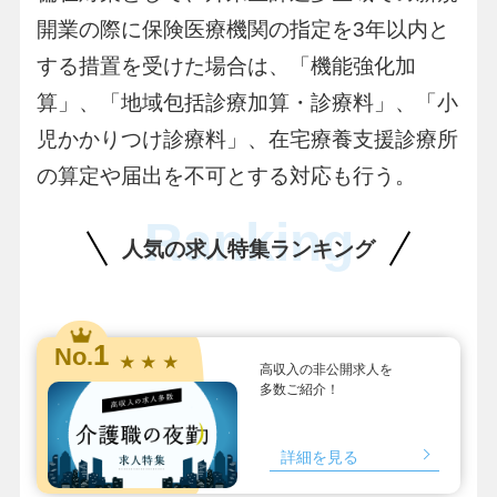
開業の際に保険医療機関の指定を3年以内と
する措置を受けた場合は、「機能強化加
算」、「地域包括診療加算・診療料」、「小
児かかりつけ診療料」、在宅療養支援診療所
の算定や届出を不可とする対応も行う。
Ranking
人気の求人特集ランキング
1
No.
★ ★ ★
高収入の非公開求人を
多数ご紹介！
詳細を見る