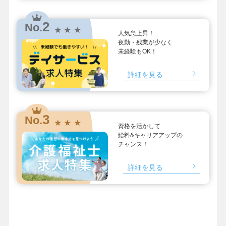
2
No.
★ ★ ★
人気急上昇！
夜勤・残業が少なく
未経験もOK！
詳細を見る
3
No.
★ ★ ★
資格を活かして
給料&キャリアアップの
チャンス！
詳細を見る