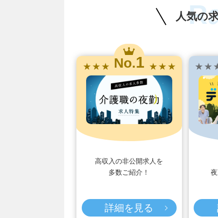
R
人気の
1
No.
★ ★ ★
★ ★ ★
★ ★ 
高収入の非公開求人を
多数ご紹介！
夜
詳細を見る