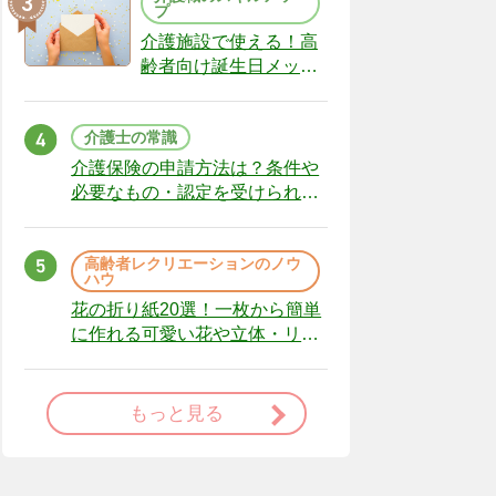
プ
介護施設で使える！高
齢者向け誕生日メッセ
ージの例文と書き方の
ポイント
介護士の常識
介護保険の申請方法は？条件や
必要なもの・認定を受けられな
かった場合の対処法
高齢者レクリエーションのノウ
ハウ
花の折り紙20選！一枚から簡単
に作れる可愛い花や立体・リー
スまで
もっと見る