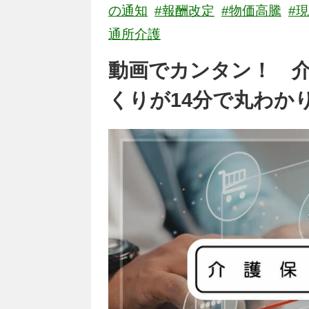
の通知
#報酬改定
#物価高騰
#
通所介護
動画でカンタン！ 
くりが14分で丸わか