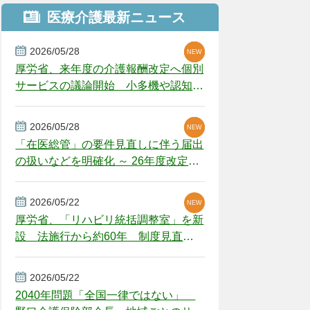
医療介護最新ニュース
2026/05/28
NEW
NEW
NEW
厚労省、来年度の介護報酬改定へ個別
サービスの議論開始 小多機や認知症
GH、厳しい経営環境に危機感
2026/05/28
NEW
NEW
「在医総管」の要件見直しに伴う届出
の扱いなどを明確化 ～ 26年度改定疑
義解釈
2026/05/22
NEW
厚労省、「リハビリ統括調整室」を新
設 法施行から約60年 制度見直し
視野
2026/05/22
2040年問題「全国一律ではない」