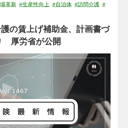
現場革新
#生産性向上
#自治体
#訪問介護
#
介護の賃上げ補助金、計画書づ
り 厚労省が公開