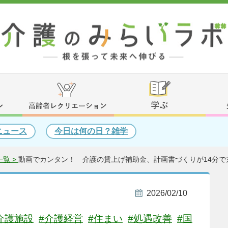
ニュース
今日は何の日？雑学
覧 >
動画でカンタン！ 介護の賃上げ補助金、計画書づくりが14分で
2026/02/10
介護施設
#介護経営
#住まい
#処遇改善
#国