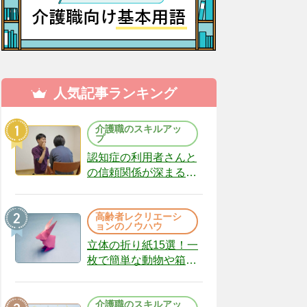
人気記事ランキング
介護職のスキルアッ
プ
認知症の利用者さんと
の信頼関係が深まる声
かけのコツ10選｜認知
症ケアの現場から
高齢者レクリエーシ
（22）
ョンのノウハウ
立体の折り紙15選！一
枚で簡単な動物や箱、
インテリアになる作品
まで
介護職のスキルアッ