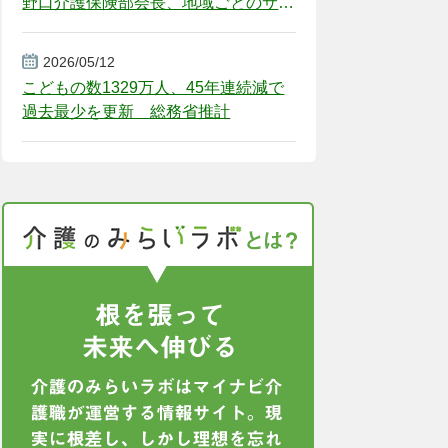
野口介護保険部会長、地域ごとのサー
ビス基盤整備を促す
2026/05/12
こどもの数1329万人、45年連続減で
過去最少を更新 総務省推計