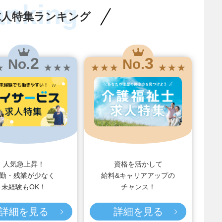
anking
求人特集ランキング
2
3
No.
No.
★
★ ★ ★
★ ★ ★
★ ★ ★
人気急上昇！
資格を活かして
勤・残業が少なく
給料&キャリアアップの
未経験もOK！
チャンス！
詳細を見る
詳細を見る