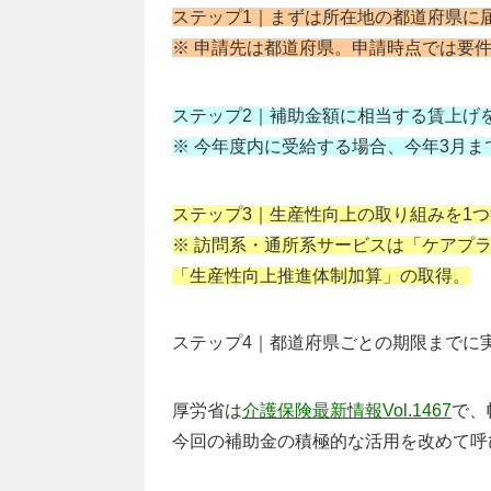
ステップ1｜まずは所在地の都道府県に
※ 申請先は都道府県。申請時点では要
ステップ2｜補助金額に相当する賃上げ
※ 今年度内に受給する場合、今年3月
ステップ3｜生産性向上の取り組みを1
※ 訪問系・通所系サービスは「ケアプ
「生産性向上推進体制加算」の取得。
ステップ4｜都道府県ごとの期限までに
厚労省は
介護保険最新情報Vol.1467
で、
今回の補助金の積極的な活用を改めて呼