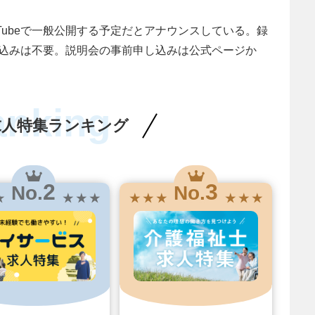
Tubeで一般公開する予定だとアナウンスしている。録
込みは不要。説明会の事前申し込みは公式ページか
anking
求人特集ランキング
2
3
No.
No.
★
★ ★ ★
★ ★ ★
★ ★ ★