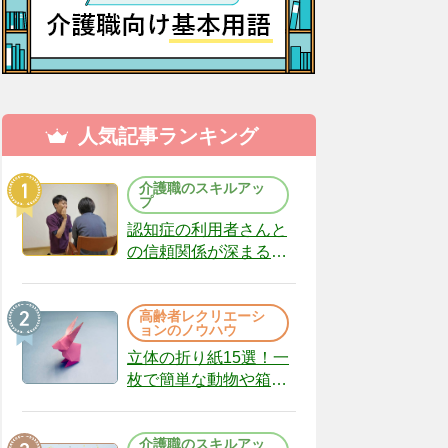
人気記事ランキング
介護職のスキルアッ
プ
認知症の利用者さんと
の信頼関係が深まる声
かけのコツ10選｜認知
症ケアの現場から
高齢者レクリエーシ
（22）
ョンのノウハウ
立体の折り紙15選！一
枚で簡単な動物や箱、
インテリアになる作品
まで
介護職のスキルアッ