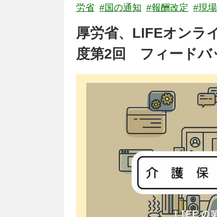
労省
#国の通知
#報酬改定
#現
厚労省、LIFEオン
度第2回 フィードバ