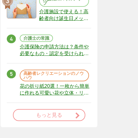
プ
介護施設で使える！高
齢者向け誕生日メッセ
ージの例文と書き方の
ポイント
介護士の常識
介護保険の申請方法は？条件や
必要なもの・認定を受けられな
かった場合の対処法
高齢者レクリエーションのノウ
ハウ
花の折り紙20選！一枚から簡単
に作れる可愛い花や立体・リー
スまで
もっと見る