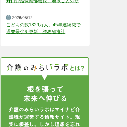
野口介護保険部会長、地域ごとのサー
ビス基盤整備を促す
2026/05/12
こどもの数1329万人、45年連続減で
過去最少を更新 総務省推計