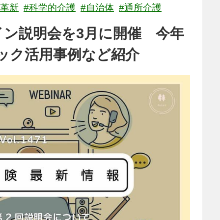
場革新
#科学的介護
#自治体
#通所介護
ライン説明会を3月に開催 今年
ック活用事例など紹介