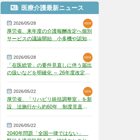
医療介護最新ニュース
2026/05/28
NEW
NEW
NEW
厚労省、来年度の介護報酬改定へ個別
サービスの議論開始 小多機や認知症
GH、厳しい経営環境に危機感
2026/05/28
NEW
NEW
「在医総管」の要件見直しに伴う届出
の扱いなどを明確化 ～ 26年度改定疑
義解釈
2026/05/22
NEW
厚労省、「リハビリ統括調整室」を新
設 法施行から約60年 制度見直し
視野
2026/05/22
2040年問題「全国一律ではない」