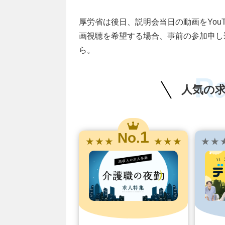
厚労省は後日、説明会当日の動画をYou
画視聴を希望する場合、事前の参加申し
ら。
R
人気の
1
No.
★ ★ ★
★ ★ ★
★ ★ 