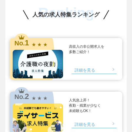
Ranking
人気の求人特集ランキング
1
No.
★ ★ ★
高収入の非公開求人を
多数ご紹介！
詳細を見る
2
No.
★ ★ ★
人気急上昇！
夜勤・残業が少なく
未経験もOK！
詳細を見る