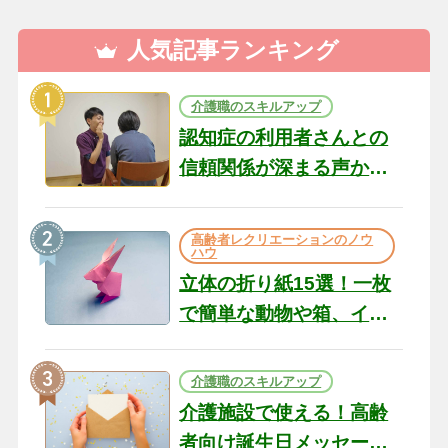
人気記事ランキング
介護職のスキルアップ
認知症の利用者さんとの
信頼関係が深まる声かけ
のコツ10選｜認知症ケア
の現場から（22）
高齢者レクリエーションのノウ
ハウ
立体の折り紙15選！一枚
で簡単な動物や箱、イン
テリアになる作品まで
介護職のスキルアップ
介護施設で使える！高齢
者向け誕生日メッセージ