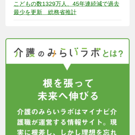
こどもの数1329万人、45年連続減で過去
最少を更新 総務省推計