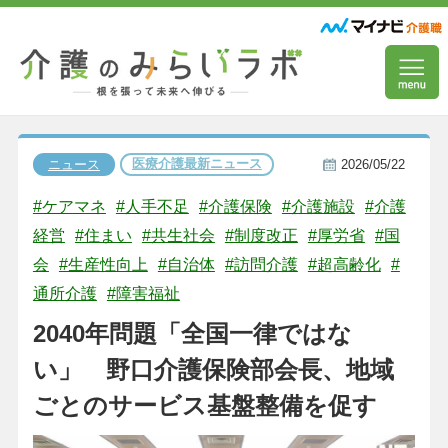
医療介護最新ニュース
ニュース
2026/05/22
#ケアマネ
#人手不足
#介護保険
#介護施設
#介護
経営
#住まい
#共生社会
#制度改正
#厚労省
#国
会
#生産性向上
#自治体
#訪問介護
#超高齢化
#
通所介護
#障害福祉
2040年問題「全国一律ではな
い」 野口介護保険部会長、地域
ごとのサービス基盤整備を促す