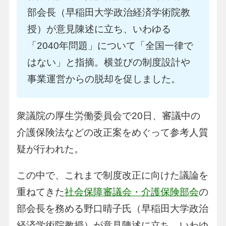
部会長（早稲田大学政治経済学術院教
授）が意見陳述に立ち、いわゆる
「2040年問題」について「全国一律で
はない」と指摘。横並びの制度設計や
事業運営からの脱却を促しました。
衆議院の厚生労働委員会で20日、審議中の
介護保険法などの改正案をめぐって参考人質
疑が行われた。
この中で、これまで制度改正に向けた議論を
重ねてきた
社会保障審議会・介護保険部会
の
部会長を務める野口晴子氏（早稲田大学政治
経済学術院教授）が意見陳述に立ち、いわゆ