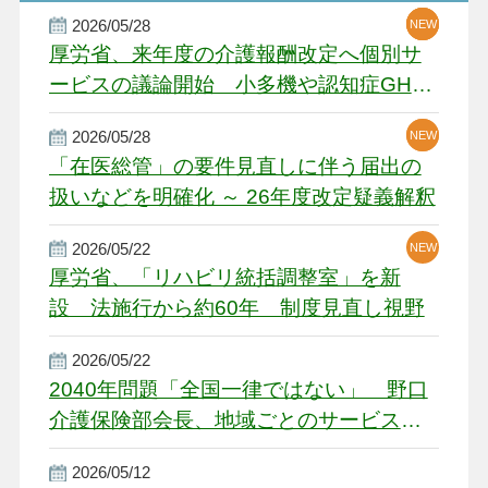
2026/05/28
NEW
NEW
NEW
厚労省、来年度の介護報酬改定へ個別サ
ービスの議論開始 小多機や認知症GH、
厳しい経営環境に危機感
2026/05/28
NEW
NEW
「在医総管」の要件見直しに伴う届出の
扱いなどを明確化 ～ 26年度改定疑義解釈
2026/05/22
NEW
厚労省、「リハビリ統括調整室」を新
設 法施行から約60年 制度見直し視野
2026/05/22
2040年問題「全国一律ではない」 野口
介護保険部会長、地域ごとのサービス基
盤整備を促す
2026/05/12