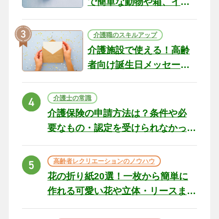
で簡単な動物や箱、イン
テリアになる作品まで
介護職のスキルアップ
介護施設で使える！高齢
者向け誕生日メッセージ
の例文と書き方のポイン
ト
介護士の常識
介護保険の申請方法は？条件や必
要なもの・認定を受けられなかっ
た場合の対処法
高齢者レクリエーションのノウハウ
花の折り紙20選！一枚から簡単に
作れる可愛い花や立体・リースま
で