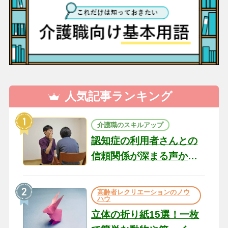
人気記事ランキング
介護職のスキルアップ
認知症の利用者さんとの
信頼関係が深まる声かけ
のコツ10選｜認知症ケア
の現場から（22）
高齢者レクリエーションのノウ
ハウ
立体の折り紙15選！一枚