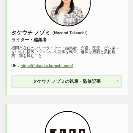
タケウチ ノゾミ
（Nozomi Takeuchi）
ライター・編集者
福岡市在住のフリーライター・編集者。介護、医療、ビジネス
を中心に幅広いジャンルの記事を執筆。趣味は観劇と美術鑑
賞、猫を揉むこと。
HP：
https://fukuoka-kurashi.com/
タケウチ ノゾミの執筆・監修記事