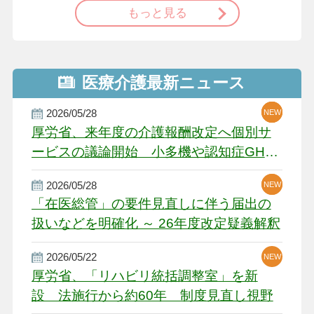
もっと見る
医療介護最新ニュース
2026/05/28
NEW
NEW
NEW
厚労省、来年度の介護報酬改定へ個別サ
ービスの議論開始 小多機や認知症GH、
厳しい経営環境に危機感
2026/05/28
NEW
NEW
「在医総管」の要件見直しに伴う届出の
扱いなどを明確化 ～ 26年度改定疑義解釈
2026/05/22
NEW
厚労省、「リハビリ統括調整室」を新
設 法施行から約60年 制度見直し視野