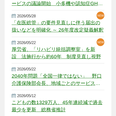
ービスの議論開始 小多機や認知症GH、
厳しい経営環境に危機感
2026/05/28
NEW
NEW
「在医総管」の要件見直しに伴う届出の
扱いなどを明確化 ～ 26年度改定疑義解釈
2026/05/22
NEW
厚労省、「リハビリ統括調整室」を新
設 法施行から約60年 制度見直し視野
2026/05/22
2040年問題「全国一律ではない」 野口
介護保険部会長、地域ごとのサービス基
盤整備を促す
2026/05/12
こどもの数1329万人、45年連続減で過去
最少を更新 総務省推計