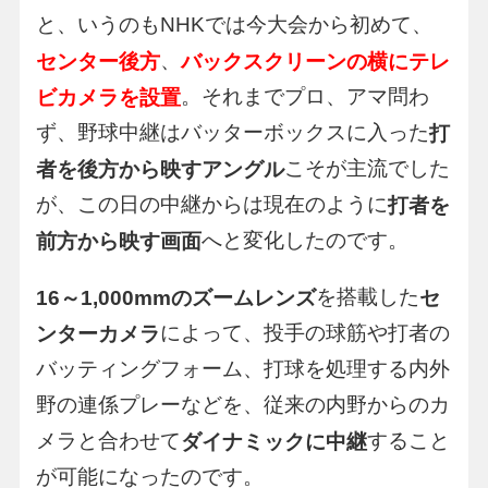
と、いうのもNHKでは今大会から初めて、
、
センター後方
バックスクリーンの横にテレ
。それまでプロ、アマ問わ
ビカメラを設置
ず、野球中継はバッターボックスに入った
打
こそが主流でした
者を後方から映すアングル
が、この日の中継からは現在のように
打者を
へと変化したのです。
前方から映す画面
を搭載した
16～1,000mmのズームレンズ
セ
によって、投手の球筋や打者の
ンターカメラ
バッティングフォーム、打球を処理する内外
野の連係プレーなどを、従来の内野からのカ
メラと合わせて
すること
ダイナミックに中継
が可能になったのです。