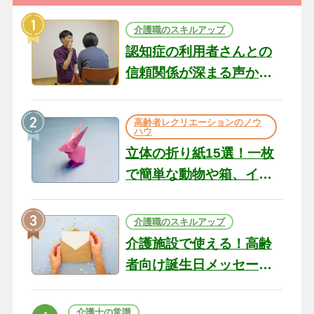
介護職のスキルアップ
認知症の利用者さんとの
信頼関係が深まる声かけ
のコツ10選｜認知症ケア
の現場から（22）
高齢者レクリエーションのノウ
ハウ
立体の折り紙15選！一枚
で簡単な動物や箱、イン
テリアになる作品まで
介護職のスキルアップ
介護施設で使える！高齢
者向け誕生日メッセージ
の例文と書き方のポイン
ト
介護士の常識