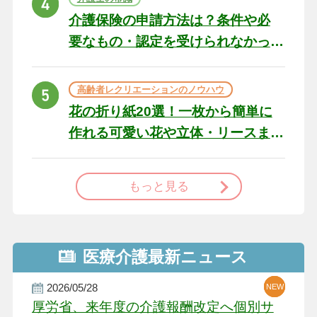
介護保険の申請方法は？条件や必
要なもの・認定を受けられなかっ
た場合の対処法
高齢者レクリエーションのノウハウ
花の折り紙20選！一枚から簡単に
作れる可愛い花や立体・リースま
で
もっと見る
医療介護最新ニュース
2026/05/28
NEW
NEW
NEW
厚労省、来年度の介護報酬改定へ個別サ