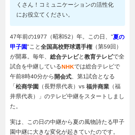
くさん！コミュニケーションの活性化
にお役立てください。
47年前の1977（昭和52）年。この日、"
夏の
"こと
（第59回）
甲子園
全国高校野球選手権
が開幕。毎年、
と
で全
総合テレビ
教育テレビ
試合を中継している
では総合テレビで
NHK
午前8時40分から
、第1試合となる
開会式
「
（長野県代表）vs
（福
松商学園
福井商業
井県代表）」のテレビ中継をスタートしまし
た。
実は、この日の中継から夏の風物詩たる甲子
園中継に大きな変化が起きていたのです。