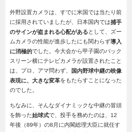
外野設置カメラは、すでに米国では当たり前
に採用されていましたが、日本国内では
捕手
として、ズー
のサインが盗まれる心配がある
ムカメラの性能が進歩したにも関わらず
導入
でした。今大会から甲子園のバック
に消極的
スリーン横にテレビカメラが設置されたこと
は、プロ、アマ問わず、
国内野球中継の映像
をもたらすことになった
表現に、大きな変革
のでした。
ちなみに、そんなダイナミックな中継の冒頭
を飾った
で、投手を務めたのは、12
始球式
年後（89年）の8月に内閣総理大臣に就任す