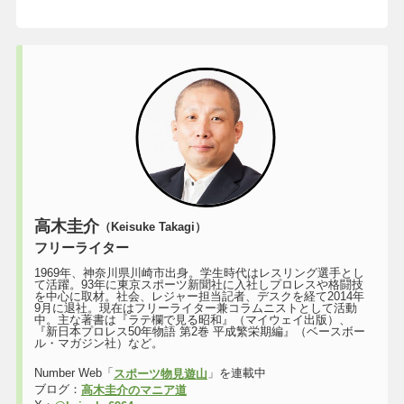
高木圭介
（Keisuke Takagi）
フリーライター
1969年、神奈川県川崎市出身。学生時代はレスリング選手とし
て活躍。93年に東京スポーツ新聞社に入社しプロレスや格闘技
を中心に取材。社会、レジャー担当記者、デスクを経て2014年
9月に退社。現在はフリーライター兼コラムニストとして活動
中。主な著書は『ラテ欄で見る昭和』（マイウェイ出版）、
『新日本プロレス50年物語 第2巻 平成繁栄期編』（ベースボー
ル・マガジン社）など。
Number Web「
」を連載中
スポーツ物見遊山
ブログ：
高木圭介のマニア道