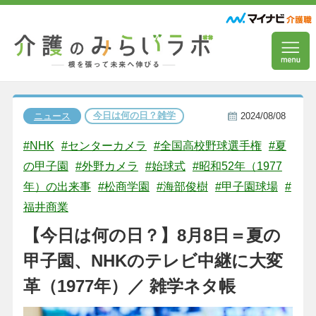
今日は何の日？雑学
ニュース
2024/08/08
#NHK
#センターカメラ
#全国高校野球選手権
#夏
の甲子園
#外野カメラ
#始球式
#昭和52年（1977
年）の出来事
#松商学園
#海部俊樹
#甲子園球場
#
福井商業
【今日は何の日？】8月8日＝夏の
甲子園、NHKのテレビ中継に大変
革（1977年）／ 雑学ネタ帳