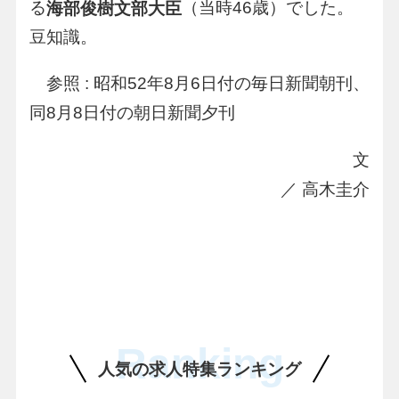
る
（当時46歳）でした。
海部俊樹文部大臣
豆知識。
参照 : 昭和52年8月6日付の毎日新聞朝刊、
同8月8日付の朝日新聞夕刊
文
／ 高木圭介
Ranking
人気の求人特集ランキング