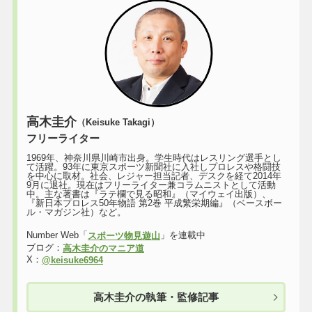
高木圭介
（Keisuke Takagi）
フリーライター
1969年、神奈川県川崎市出身。学生時代はレスリング選手とし
て活躍。93年に東京スポーツ新聞社に入社しプロレスや格闘技
を中心に取材。社会、レジャー担当記者、デスクを経て2014年
9月に退社。現在はフリーライター兼コラムニストとして活動
中。主な著書は『ラテ欄で見る昭和』（マイウェイ出版）、
『新日本プロレス50年物語 第2巻 平成繁栄期編』（ベースボー
ル・マガジン社）など。
Number Web「
」を連載中
スポーツ物見遊山
ブログ：
高木圭介のマニア道
X：
@keisuke6964
高木圭介の執筆・監修記事