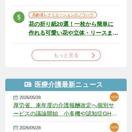
た場合の対処法
高齢者レクリエーションのノウハウ
花の折り紙20選！一枚から簡単に
作れる可愛い花や立体・リースま
で
もっと見る
医療介護最新ニュース
2026/05/28
NEW
NEW
NEW
厚労省、来年度の介護報酬改定へ個別サ
ービスの議論開始 小多機や認知症GH、
厳しい経営環境に危機感
2026/05/28
NEW
NEW