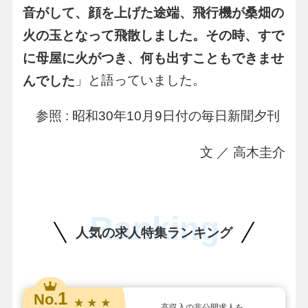
音がして、顔を上げた途端、飛行機が桑畑の
火の玉となって飛散しました。その時、すで
に母屋に火がつき、何も出すこともできませ
」と語っていました。
んでした
参照 : 昭和30年10月9日付の毎日新聞夕刊
文 ／ 高木圭介
Ranking
人気の求人特集ランキング
1
No.
★ ★ ★
高収入の非公開求人を