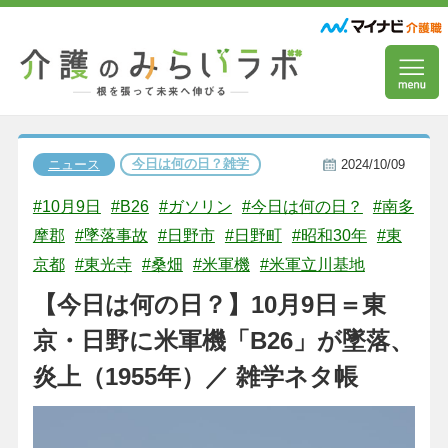
今日は何の日？雑学
ニュース
2024/10/09
#10月9日
#B26
#ガソリン
#今日は何の日？
#南多
摩郡
#墜落事故
#日野市
#日野町
#昭和30年
#東
京都
#東光寺
#桑畑
#米軍機
#米軍立川基地
【今日は何の日？】10月9日＝東
京・日野に米軍機「B26」が墜落、
炎上（1955年）／ 雑学ネタ帳