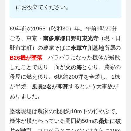
にお役立てください。
69年前の1955（昭和30）年。午前9時20分
ごろ、東京・
（現・日
南多摩郡日野町東光寺
野市栄町）の農家そばに
所属の
米軍立川基地
。バラバラになった機体が飛散
B26機が墜落
したことで辺り一面が
となり、農家の
火の海
母屋に燃え移り、6棟約200坪を全焼し、1棟
が半焼。
するという大事故が
乗員2名が即死
ありました。
墜落現場は農家の北側約10m下の竹やぶで、
機体が横たわっている周囲約50mの
桑畑に破
。プロペラとエンジンはさらに10m
片が散乱