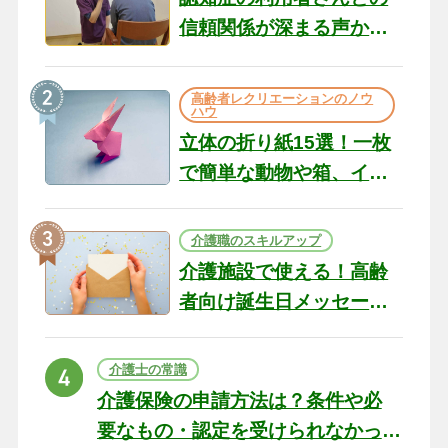
信頼関係が深まる声かけ
のコツ10選｜認知症ケア
の現場から（22）
高齢者レクリエーションのノウ
ハウ
立体の折り紙15選！一枚
で簡単な動物や箱、イン
テリアになる作品まで
介護職のスキルアップ
介護施設で使える！高齢
者向け誕生日メッセージ
の例文と書き方のポイン
ト
介護士の常識
介護保険の申請方法は？条件や必
要なもの・認定を受けられなかっ