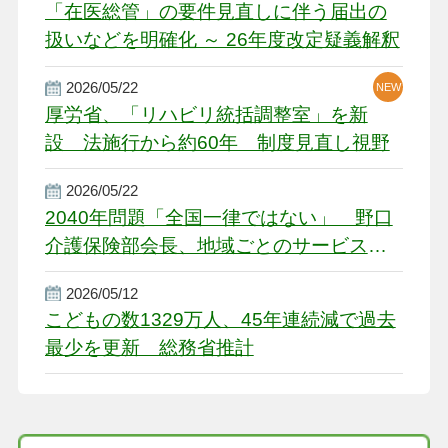
「在医総管」の要件見直しに伴う届出の
扱いなどを明確化 ～ 26年度改定疑義解釈
2026/05/22
NEW
厚労省、「リハビリ統括調整室」を新
設 法施行から約60年 制度見直し視野
2026/05/22
2040年問題「全国一律ではない」 野口
介護保険部会長、地域ごとのサービス基
盤整備を促す
2026/05/12
こどもの数1329万人、45年連続減で過去
最少を更新 総務省推計